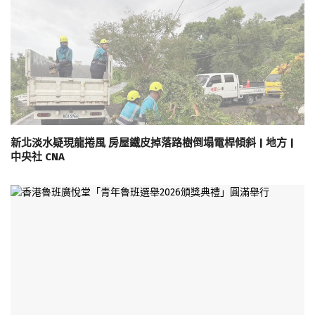
新北淡水疑現龍捲風 房屋鐵皮掉落路樹倒塌電桿傾斜 | 地方 |
中央社 CNA