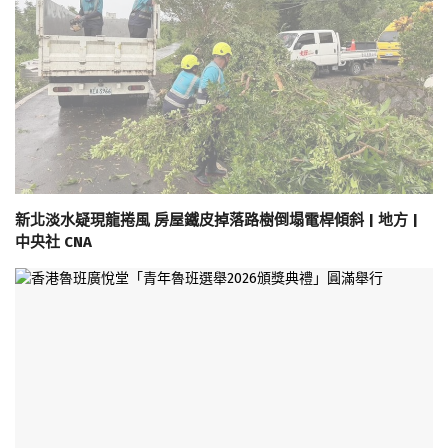
新北淡水疑現龍捲風 房屋鐵皮掉落路樹倒塌電桿傾斜 | 地方 |
中央社 CNA