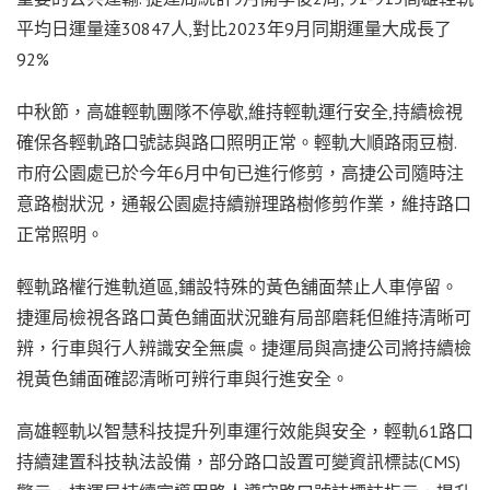
平均日運量達30847人,對比2023年9月同期運量大成長了
92%
中秋節，高雄輕軌團隊不停歇,維持輕軌運行安全,持續檢視
確保各輕軌路口號誌與路口照明正常。輕軌大順路雨豆樹.
市府公園處已於今年6月中旬已進行修剪，高捷公司隨時注
意路樹狀況，通報公園處持續辦理路樹修剪作業，維持路口
正常照明。
輕軌路權行進軌道區,鋪設特殊的黃色舖面禁止人車停留。
捷運局檢視各路口黃色鋪面狀況雖有局部磨耗但維持清晰可
辨，行車與行人辨識安全無虞。捷運局與高捷公司將持續檢
視黃色鋪面確認清晰可辨行車與行進安全。
高雄輕軌以智慧科技提升列車運行效能與安全，輕軌61路口
持續建置科技執法設備，部分路口設置可變資訊標誌(CMS)