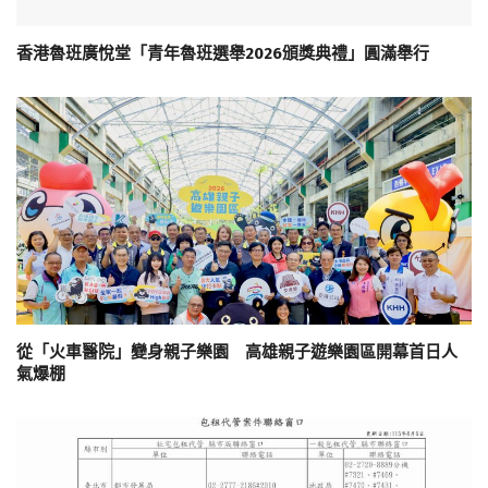
香港魯班廣悅堂「青年魯班選舉2026頒獎典禮」圓滿舉行
從「火車醫院」變身親子樂園 高雄親子遊樂園區開幕首日人
氣爆棚