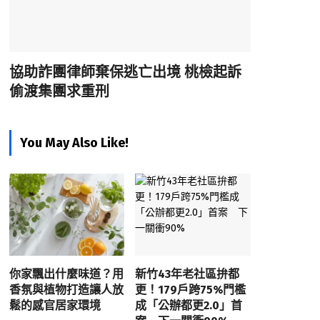
協助詐團律師棄保逃亡出境 桃檢起訴
偷渡集團求重刑
You May Also Like!
你家飄出什麼味道？用
新竹43年老社區拚都
香氛與植物打造讓人放
更！179戶跨75%門檻
鬆的感官居家環境
成「公辦都更2.0」首