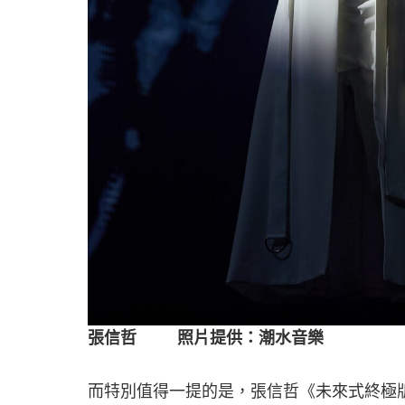
張信哲 照片提供：潮水音樂
而特別值得一提的是，張信哲《未來式終極