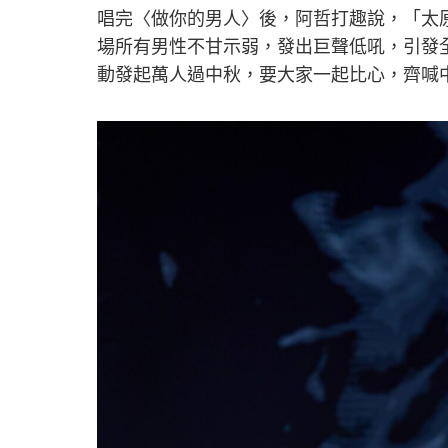
唱完〈做你的男人〉後，阿哲打趣說，「太
場所有男性不甘示弱，發出巨聲低吼，引發
動發起萬人過中秋，要大家一起比心，齊喊