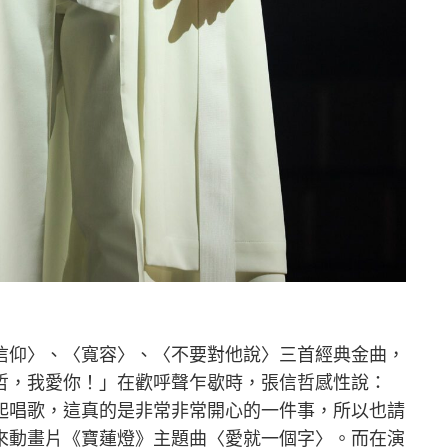
信仰〉、〈寬容〉、〈不要對他說〉三首經典金曲，
哲，我愛你！」在歡呼聲乍歇時，張信哲感性說：
起唱歌，這真的是非常非常開心的一件事，所以也請
來動畫片《寶蓮燈》主題曲〈愛就一個字〉。而在演