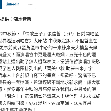
Linkedin
片提供：潮水音樂
中秋節，「情歌王子」張信哲（Jeff）日前開唱至
世界巡迴演唱會》太原站-中秋限定版，不但首度在
，更事前就以蛋黃區市中心的十來棟摩天大樓全天候
前盛大！而演唱會中更是煙火斑斕，五光十色的煙
原站上還出動了無人機隊表演，當張信哲演唱加班歌
現了無人機隊排列出的「晉美中秋 助夢未來」字
哲本人上台前親自寫下的墨寶，都歡呼、驚嘆不已！
最長的一套巡演，希望經過不斷地求新求變，讓大家
憶，就像每年中秋的月亮停留在我們心中最美的深
：「謝謝！」氣氛相當熱烈感人！張信哲《未來式終
絲同樂，9/21滁州、9/28南通、10/6宜昌、
敬請粉絲千萬不要錯過！