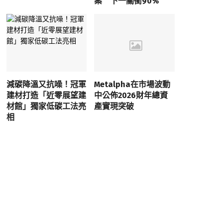
案 下一關衝90%
減碳降溫又抗噪！冠軍
Metalpha在市場波動
建材打造「近零展望建
中公佈2026財年總資
材館」獨家低碳工法亮
產實現突破
相