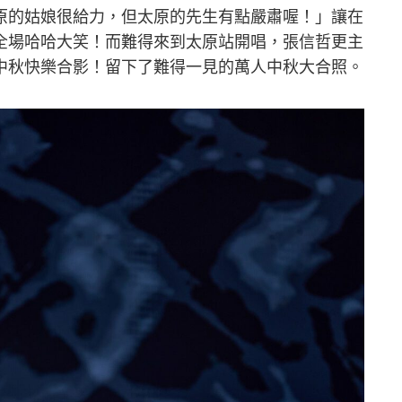
原的姑娘很給力，但太原的先生有點嚴肅喔！」讓在
全場哈哈大笑！而難得來到太原站開唱，張信哲更主
中秋快樂合影！留下了難得一見的萬人中秋大合照。