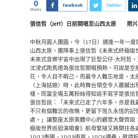
0
Facebook
Twitter
Shares
張信哲（Jeff）日前開唱至山西太原 照
中秋月圓人團圓，今（17日）適逢一年一度的
山西太原，團隊奉上張信哲《未來式終極版
未來式音樂宇宙中出現了巨型公仔-大阿哲
沈浸式跑馬燈為張信哲開唱預熱，可說是空
花，令人目不暇己，而最令人難忘地是，太
〈上海姑娘〉時，此時舞台領空令人震撼出
樣，而當全場五萬粉絲得知這手寫字是張信
張信哲說：「未來式已走了六年多，亦是我
不只有個難忘的夜晚，更留下恆久永恆的記
處。」讓整座太原奧體中心的觀眾大聲齊說
極版世界巡迴演唱會》航母緊接又將開往各處與粉
10/13衡陽、10/19南寧、10/26遵義，