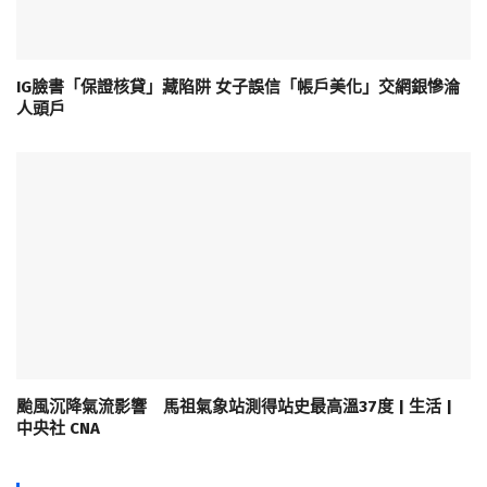
IG臉書「保證核貸」藏陷阱 女子誤信「帳戶美化」交網銀慘淪
人頭戶
颱風沉降氣流影響 馬祖氣象站測得站史最高溫37度 | 生活 |
中央社 CNA