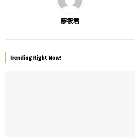
廖筱君
Trending Right Now!