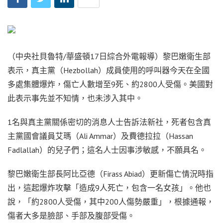
（中央社貝魯特/華盛頓17日綜合外電報導）黎巴嫩衛生部
表示，真主黨（Hezbollah）成員使用的呼叫器今天在全國
多處集體爆炸，傷亡人數增至9死、約2800人受傷。美國對
此表示事先並不知情，也未涉入其中。
1名與真主黨關係密切的消息人士告訴法新社，死者包含真
主黨國會議員艾瑪（Ali Ammar）及費德拉拉（Hassan
Fadlallah）的兒子們；這名人士因事涉敏感，不願具名。
黎巴嫩衛生部長阿比亞德（Firass Abiad）更新傷亡情況時指
出，這起爆炸攻擊「造成9人死亡，包含一名女孩」。他也
說，「約2800人受傷，其中200人傷勢嚴重」，根據通報，
傷者大多是臉部、手部及腹部受傷。