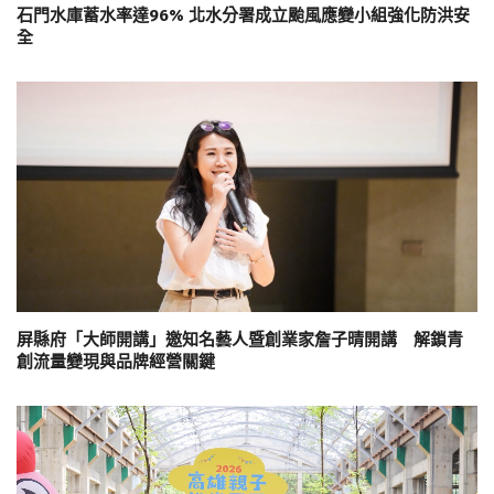
石門水庫蓄水率達96% 北水分署成立颱風應變小組強化防洪安
全
屏縣府「大師開講」邀知名藝人暨創業家詹子晴開講 解鎖青
創流量變現與品牌經營關鍵