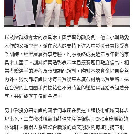
以技壓群雄奪金的家具木工國手蔡昀融為例，他自小與熱愛
木作的父親學習，並在家人的支持下進入中彰投分署接受專
業訓練。經歷層層賽事考驗，昀融最終成為近年最年輕的家
具木工國手。訓練師蔡浩彰表示本屆競賽題目難度偏高，相
當考驗選手的流程及時間調配規劃，昀融本次奪金除自身努
力外，勞動部培訓團隊每日賽後集思廣益討論比賽策略，遠
在台灣的上屆國手蔡榛祐也不分時差的透過電話給予經驗分
享，共同成就了這面金牌。
另中彰投分署培訓的國手們本屆在製造工程技術領域同樣表
現出色，工業機械職類由莊佳祐奪得銀牌；CNC車床職類的
林詠軒、機器人系統整合職類的黃奕翔及劉育瑄則摘下銅