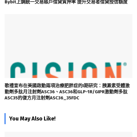
Bybit上調統一交易賬戶借貸質押率 提升交易者借貸授信額度
歌禮宣布在美國啟動兩項治療肥胖症的I期研究：胰澱素受體激
動劑多肽月注射劑ASC36、ASC36和GLP-1R/GIPR激動劑多肽
ASC35的復方月注射劑ASC36_35FDC
You May Also Like!