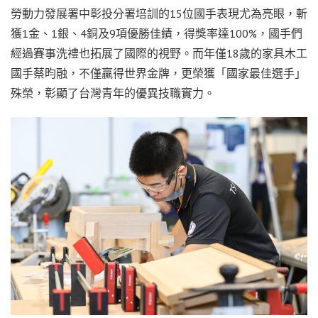
勞動力發展署中彰投分署培訓的15位國手表現尤為亮眼，斬
獲1金、1銀、4銅及9項優勝佳績，得獎率達100%，國手們
經過賽事洗禮也拓展了國際的視野。而年僅18歲的家具木工
國手蔡昀融，不僅贏得世界金牌，更榮獲「國家最佳選手」
殊榮，彰顯了台灣青年的優異技職實力。