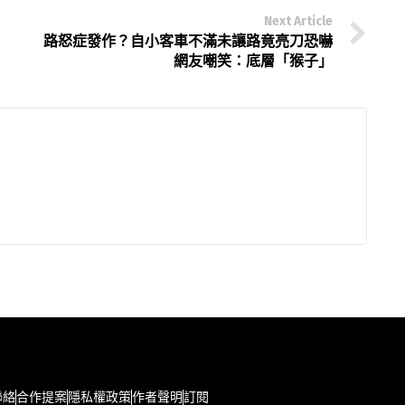
Next Article
路怒症發作？自小客車不滿未讓路竟亮刀恐嚇
網友嘲笑：底層「猴子」
聯絡
合作提案
隱私權政策
作者聲明
訂閱