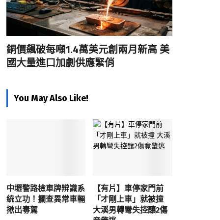
銅價飆破每噸1.4萬美元創兩月新高 美
國大量進口加劇供應緊俏
You May Also Like!
中壢警路檢車牌辨識系
【有片】車停家門前
統立功！攔查異常車輛
「才剛上車」就被撞
揪出毒駕
大溪男轉彎失控釀2傷