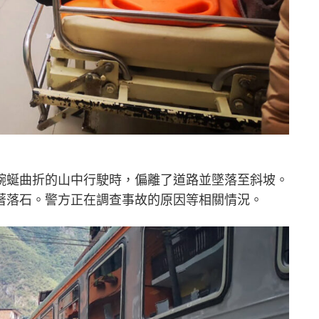
蜿蜒曲折的山中行駛時，偏離了道路並墜落至斜坡。
著落石。警方正在調查事故的原因等相關情況。