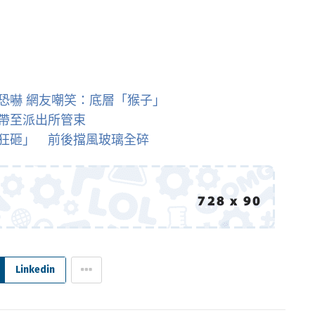
恐嚇 網友嘲笑：底層「猴子」
帶至派出所管束
狂砸」 前後擋風玻璃全碎
Linkedin