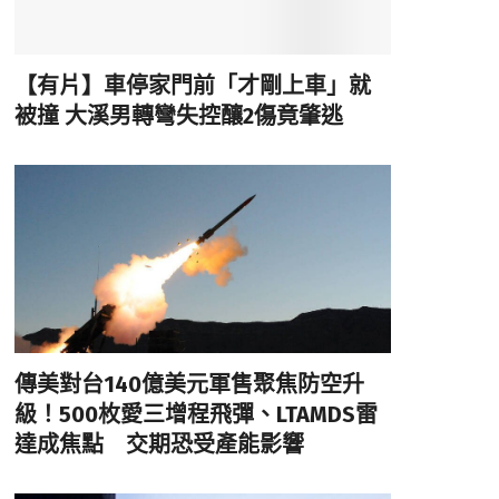
【有片】車停家門前「才剛上車」就
被撞 大溪男轉彎失控釀2傷竟肇逃
傳美對台140億美元軍售聚焦防空升
級！500枚愛三增程飛彈、LTAMDS雷
達成焦點 交期恐受產能影響