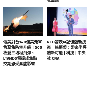
竟肇逃
傳美對台140億美元軍
NEO發表AI記憶體新技
售聚焦防空升級！500
術 施振榮：帶來半導
枚愛三增程飛彈、
體新可能 | 科技 | 中央
LTAMDS雷達成焦點
社 CNA
交期恐受產能影響