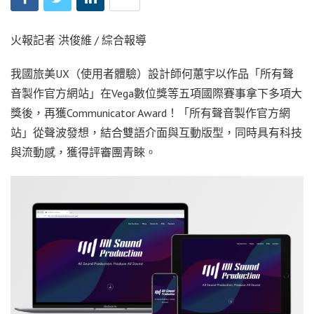
火報記者 洪俊維 / 綜合報導
我國旅美UX（使用者體驗）設計師何蕙宇以作品「所有聲
音製作官方網站」在Vega數位獎等五項國際賽事拿下多項大
獎後，再獲Communicator Award！「所有聲音製作官方網
站」從聲波發想，結合雙語介面與互動版型，同時具有科技
與流動感，獲得評審團青睞。