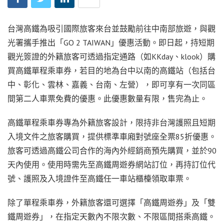
台灣高鐵為吸引國際旅客來台並鼓勵前往中南部旅遊，與觀
光署攜手推出「GO 2 TAIWAN」優惠活動。即日起，持短期
觀光簽證的外籍旅客可透過指定通路（如KKday、klook）購
買高鐵單程乘車券，若目的地為台中以南的高鐵站（包括台
中、彰化、雲林、嘉義、台南、左營），即可享有一次同區
間第二人車票免費的優惠。此優惠數量有限，售完為止。
高鐵單程乘車券專為外籍旅客設計，限持非台灣護照且短期
入境文件之旅客購買，提供標準車廂對號座全票85折優惠。
旅客可透過高鐵公司合作的海內外經銷商預先購買，並於90
天內使用。使用時需先至高鐵周遊券網站訂位，再持訂位代
號、護照及入境證件至高鐵任一車站櫃檯領取車票。
除了單程乘車券，外籍旅客還可選擇「高鐵周遊券」及「雙
鐵周遊券」，在指定天數內不限次數、不限區間搭乘高鐵。