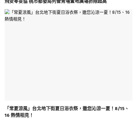
飛安零妥協 桃市都發局列管青埔置地廣場拆除超高
「常夏涼風」台北地下街夏日浴衣祭，邀您沁涼一夏！8/15、
16 熱情相見！