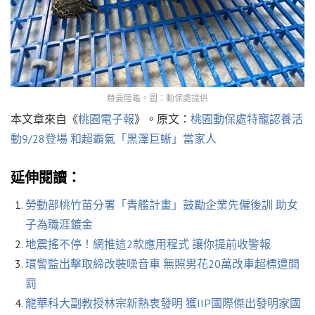
赫曼陸龜。圖：動保處提供
本文章來自《
桃園電子報
》。原文：
桃園動保處特寵認養活
動9/28登場 和超霸氣「黑澤巨蜥」當家人
延伸閱讀：
勞動部桃竹苗分署「青艦計畫」鼓勵企業先僱後訓 助女
子為職涯鍍金
地震搖不停！網推這2款應用程式 讓你提前收警報
環警監出擊取締改裝噪音車 無照男花20萬改車超標遭開
罰
龍華科大副教授林宗新熱衷發明 獲IIP國際傑出發明家國