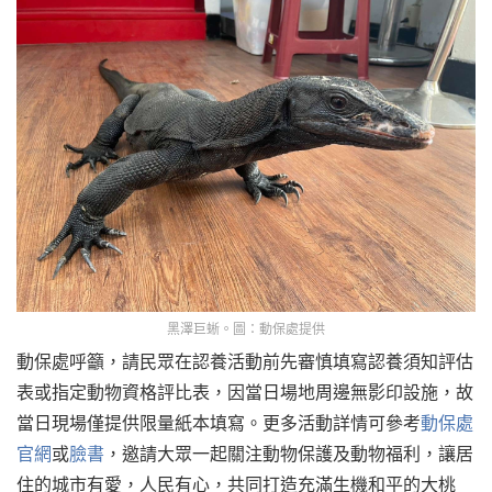
黑澤巨蜥。圖：動保處提供
動保處呼籲，請民眾在認養活動前先審慎填寫認養須知評估
表或指定動物資格評比表，因當日場地周邊無影印設施，故
當日現場僅提供限量紙本填寫。更多活動詳情可參考
動保處
官網
或
臉書
，邀請大眾一起關注動物保護及動物福利，讓居
住的城市有愛，人民有心，共同打造充滿生機和平的大桃