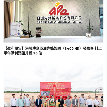
【盈利預告】港股澳企亞洲先鋒娛樂（8400.HK）發盈喜 料上
半年淨利潤飆升近 90 倍