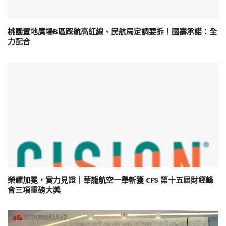
桃園置地廣場B區踩航高紅線、民航局定調要拆！國壽承諾：全
力配合
榮耀加冕，實力見證｜華龍航空一舉斬獲 CFS 第十五屆財經峰
會三項重磅大獎