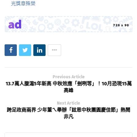
光獎章殊榮
Previous Article
13.7萬人腹瀉5年新高 中秋效應「剉咧等」！10月恐現15萬
高峰
Next Article
跨足政商兩界 少年董ㄟ舉辦「鉉恩中秋團圓慶佳節」熱鬧
非凡