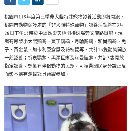
桃園市113年度第三季非犬貓特殊寵物認養活動即將開跑，
桃園市動物保護處的「非犬貓特殊寵物」認養活動將在9月
28日下午13時於中壢區樂天桃園棒球場旁文康路舉辦，現
場有鳳梨小太陽鸚鵡、賈丁鸚鵡、月輪鸚鵡、和尚鸚鵡、兔
子、黃金鼠、加卡利亞倉鼠及花枝鼠等，共計13隻動物開放
一般認養；折衷鸚鵡、黑澤巨蜥及赫曼陸龜，共計3隻開放
指定認養。想擁有伴侶動物的民眾，可攜帶國民身分證正反
面影本還有運輸籠具踴躍參加。