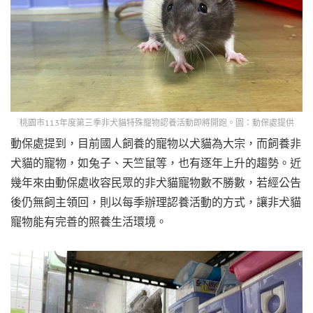
桃園市113年度第三季非犬貓特殊寵物認養活動即將開跑。圖：動保處提供
動保處提到，目前國人飼養的寵物以犬貓為大宗，而飼養非
犬貓的寵物，如兔子、天竺鼠等，也有逐年上升的趨勢。近
幾年來由動保處收容民眾的非犬貓寵物數不勝數，若經公告
後仍無飼主領回，則以每季辦理認養活動的方式，讓非犬貓
寵物能有完善的照養生活環境。