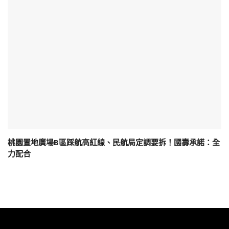
桃園置地廣場B區踩航高紅線、民航局定調要拆！國壽承諾：全
力配合