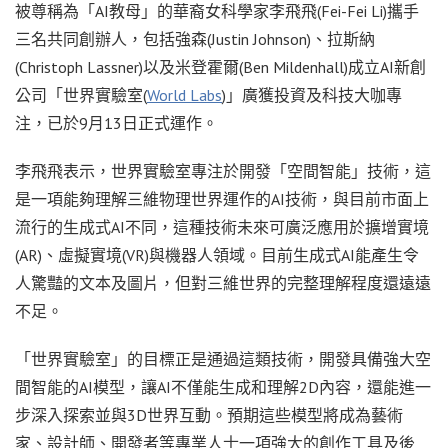
被尊稱為「AI教母」的華裔女科學家李飛飛(Fei-Fei Li)攜手
三名共同創辦人，包括強森(Justin Johnson)、拉斯納
(Christoph Lassner)以及米登霍爾(Ben Mildenhall)成立AI新創
公司「世界實驗室(
World Labs
)」廣獲投資及科技大咖專
注，已於9月13日正式運作。
李飛飛表示，世界實驗室專注於開發「空間智能」技術，這
是一項能夠理解三維物理世界運作的AI技術，與目前市面上
流行的生成式AI不同，這種技術未來可廣泛應用於擴增實境
(AR)、虛擬實境(VR)與機器人領域。目前生成式AI能產生令
人驚豔的文本及圖片，但對三維世界的完整理解程度還遠遠
不足。
「世界實驗室」的目標正是通過這類技術，開發具備強大空
間智能的AI模型，讓AI不僅能生成和理解2D內容，還能進一
步深入探索並與3D世界互動。預期這些模型將成為藝術
家、設計師、開發者等專業人士一項強大的創作工具及後