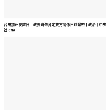
台灣加州友誼日 政要齊聚肯定雙方關係日益緊密 | 政治 | 中央
社 CNA