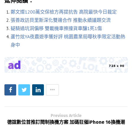
延伸閱讀：
鄭文燦1200萬交保檢方再提抗告 高院最快今日裁定
張善政訪貝里斯深化雙邊合作 推動永續議題交流
疑騎過坑洞偏移 雙載機車擦撞貨車釀1死1傷
蘆竹炫YA夜農遊季獲好評 桃園農業局曝秋季限定活動熱
身中
Previous Article
德誼數位首推訂閱制換機方案 加碼狂催iPhone 16換機潮