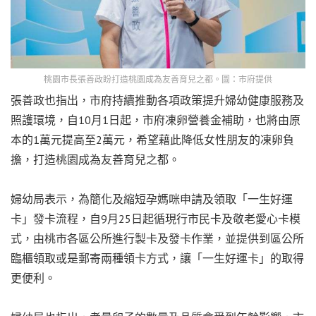
桃園市長張善政盼打造桃園成為友善育兒之都。圖：市府提供
張善政也指出，市府持續推動各項政策提升婦幼健康服務及
照護環境，自10月1日起，市府凍卵營養金補助，也將由原
本的1萬元提高至2萬元，希望藉此降低女性朋友的凍卵負
擔，打造桃園成為友善育兒之都。
婦幼局表示，為簡化及縮短孕媽咪申請及領取「一生好運
卡」發卡流程，自9月25日起循現行市民卡及敬老愛心卡模
式，由桃市各區公所進行製卡及發卡作業，並提供到區公所
臨櫃領取或是郵寄兩種領卡方式，讓「一生好運卡」的取得
更便利。