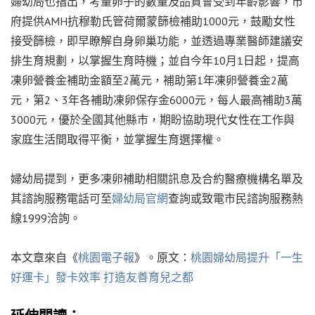
婦幼局也指出，考量卵子的數量及品質會受到年齡影響，市
府提供AMH抗穆勒氏管荷爾蒙篩檢補助1000元，鼓勵女性
接受篩檢，即早瞭解自身卵巢功能，並透過專業醫師建議安
排生育規劃，以掌握生育時機；並自今年10月1日起，提高
凍卵營養金補助金額至2萬元，補助第1年凍卵營養金2萬
元，第2、3年各補助凍卵保存金6000元，每人最高補助3萬
3000元，優於全國其他縣市，期盼協助現代女性在工作與
家庭生活間取得平衡，並掌握生育選擇權。
婦幼局提到，更多凍卵補助相關訊息及合約醫療機構名單及
其諮詢服務電話可至
婦幼局官網
查詢或致電市民諮詢服務熱
線1999洽詢。
本文章來自《
桃園電子報
》。原文：
桃園婦幼局提升「一生
好運卡」發卡效率 打造友善育兒之都