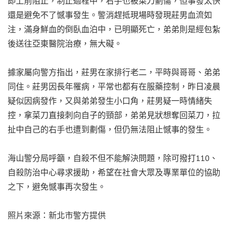
即上前阻止，制止過程中，右手也被菜刀劃傷，但事發太快
還是避免不了憾事發生。警消趕抵現場時發現莊男血流如
注，滿身鮮血的倒臥血泊中，已明顯死亡，弟弟則是經包紮
後送往亞東醫院治療，無大礙。
據家屬向警方指出，莊男在家排行老二，平時與哥哥、弟弟
同住。莊男因長年罹病，平常也都有在服藥控制，昨日凌晨
疑似因病發作，又與弟弟發生小口角，莊男疑一時情緒失
控，拿菜刀直接刺向自子的頸部，弟弟見狀想奪回菜刀，拉
扯中自己的右手也遭到劃傷，但仍無法阻止憾事的發生。
海山警分局呼籲，自殺不但不能解決問題，除可撥打110、
自殺防治中心尋求援助，希望在社會大眾及專業單位的協助
之下，避免憾事再次發生。
照片來源：新北市警方提供