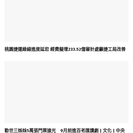
桃園捷運綠線進度延宕 經費擬增233.52億審計處籲捷工局改善
勸世三姊妹5萬張門票搶光 9月前進百老匯讀劇 | 文化 | 中央