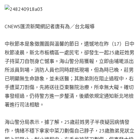
CNEWS匯流新聞網記者唐有為／台北報導
中秋節本是象徵團圓與溫馨的節日，遺憾地在昨（17）日中
秋節凌晨，新北市板橋區一處民宅，卻發生一起25歲莊姓男
子持菜刀自刎身亡憾事。海山警分局獲報，立即由埔墘派出
所派員到場，消防人員也同時趕抵現場，但為時已晚，莊男
已明顯無生命跡象，並未送醫；其胞弟則在阻止過程中，右
手遭菜刀割傷，先將送往亞東醫院治療，所幸無大礙。確切
事發經過，仍待警方進一步釐清，後續依規定通知新北地檢
署進行司法相驗。
海山警分局表示，據了解，25歲莊姓男子半夜疑因病情發
作，情緒不穩下拿家中菜刀劃傷自己脖子，23歲胞弟見狀立