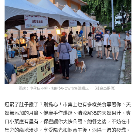
圖說：中秋玩不夠，相約好HOW市集繼續玩。（社會局提供）
逛累了肚子餓了？別擔心！市集上也有多樣美食等著你。天
然無添加的月餅、健康手作烘焙、清涼解渴的天然果汁、爽
口小菜應有盡有，保證讓你大快朵頤。飽餐之後，不妨在市
集旁的綠地漫步，享受陽光和愜意午後，消除一週的疲憊。