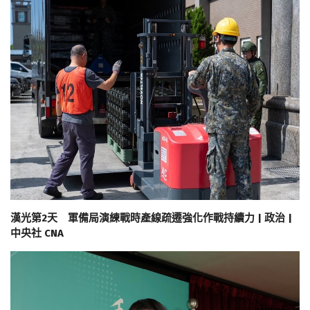
漢光第2天 軍備局演練戰時產線疏遷強化作戰持續力 | 政治 |
中央社 CNA