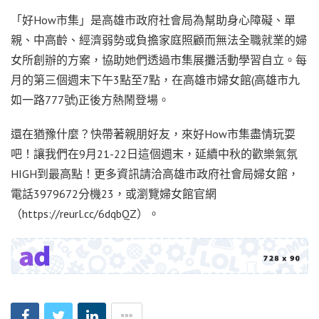
「好How市集」是高雄市政府社會局為幫助身心障礙、單
親、中高齡、經濟弱勢或負擔家庭照顧而無法全職就業的婦
女所創辦的方案，協助她們透過市集展攤活動學習自立。每
月的第三個週末下午3點至7點，在高雄市婦女館(高雄市九
如一路777號)正後方熱鬧登場。
還在猶豫什麼？快帶著親朋好友，來好How市集盡情玩耍
吧！讓我們在9月21-22日這個週末，延續中秋的歡樂氣氛
HIGH到最高點！更多資訊請洽高雄市政府社會局婦女館，
電話3979672分機23，或瀏覽婦女館官網
（https://reurl.cc/6dqbQZ）。