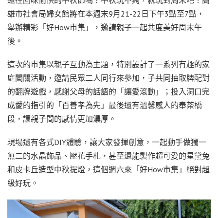
還在回味愉快的中秋節嗎？中秋玩不夠，就玩到周末吧！高
雄市社會局婦女館將在本週末9月21-22日下午3點至7點，
舉辦精彩「好How市集」，邀請親子一起共度美好周末午
後。
這次的市集以親子互動為主題，特別設計了一系列有趣的家
庭闖關活動，邀請民眾二人同行來參加，子共同抽取牌配對
的翻牌遊戲，感謝父母的話語的「讓愛滾動」；投入洞口完
成愛的指引的「百善孝為先」最後還有溫馨感人的奉茶橋
段，讓親子間的感情更加濃厚。
現場還有各式DIY體驗，讓大家發揮創意，一起動手做獨一
無二的水晶飾品、壓花手札，甚至還能製作超可愛的星黛兔
和皮卡丘造型中秋提燈，這個週六來「好How市集」絕對超
級好玩。