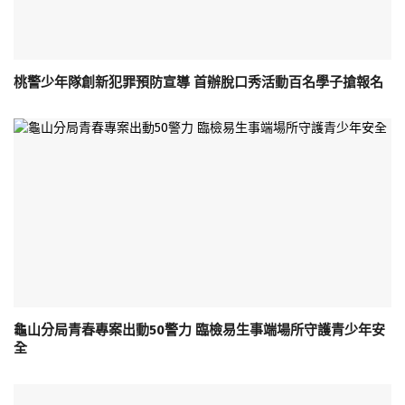
桃警少年隊創新犯罪預防宣導 首辦脫口秀活動百名學子搶報名
龜山分局青春專案出動50警力 臨檢易生事端場所守護青少年安
全