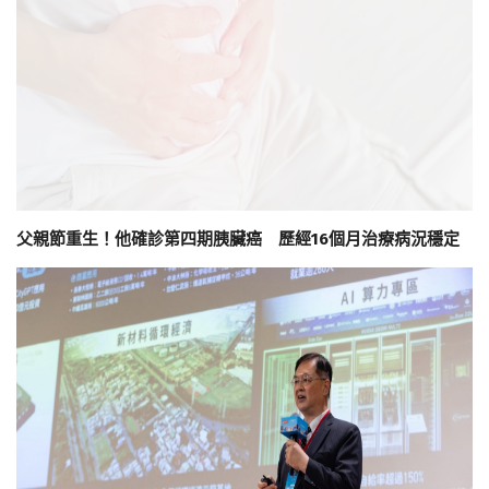
父親節重生！他確診第四期胰臟癌 歷經16個月治療病況穩定