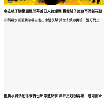
高雄親子遊樂園區開幕首日人氣爆棚 暑假親子旅遊再添新亮點
稱農水署活動涂權吉也出席遭反擊 黃世杰競辦再嗆：適可而止