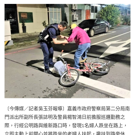
〔今傳媒／記者吳玉芬報導〕嘉義市政府警察局第二分局南
門派出所副所長張誌明及警員楊智鴻日前擔服巡邏勤務之
際，行經公明路與維新路口時，發現1名婦人跌坐在路上，
立即主動上前關心並將跌坐的老婦人扶起，攙扶到路旁休