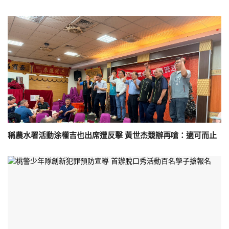
稱農水署活動涂權吉也出席遭反擊 黃世杰競辦再嗆：適可而止