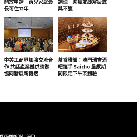
開放申請 育兒家庭最
調理 助癌友緩解疲憊
長可住12年
與不適
中美工商界加強交流合
茶香雅韻：澳門瑞吉酒
作 共話產業鏈供應鏈
吧攜手 Saicho 呈獻期
協同發展新機遇
間限定下午茶體驗
service@gmail.com