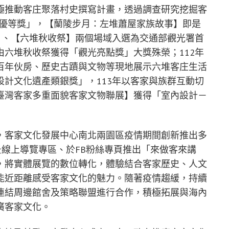
極推動客庄聚落村史撰寫計畫，透過調查研究挖掘客
書刊優等獎」，【蘭陵步月：左堆蕭屋家族故事】即是
】、【六堆秋收祭】兩個場域入選為交通部觀光署首
六堆秋收祭獲得「觀光亮點獎」大獎殊榮；112年
百年伙房、歷史古蹟與文物等現地展示六堆客庄生活
計文化遺產類銀獎」，113年以客家與族群互動切
臺灣客家多重面貌客家文物聯展】獲得「室內設計－
，客家文化發展中心南北兩園區疫情期間創新推出多
景線上導覽專區、於FB粉絲專頁推出「來做客來講
，將實體展覽的數位轉化，體驗結合客家歷史、人文
能近距離感受客家文化的魅力。隨著疫情趨緩，持續
連結周邊館舍及策略聯盟進行合作，積極拓展與海內
廣客家文化。