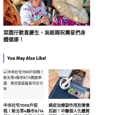
菜園仔歡喜慶生，吳銘賜祝壽星們身
體健康！
You May Also Like!
中央社宅1500戶招
癌症治療副作用別傻傻
租！新北等4縣市8/14
忍耐！中醫個人化體質