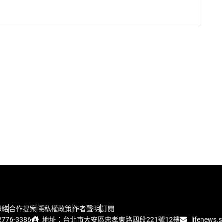
聯絡
合作提案
隱私權政策
作者聲明
訂閱
776-3386
地址：台北市大安區忠孝東路四段221號12樓
lifenews.