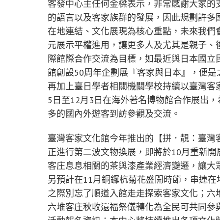
客發中心主任何金樑表示，非常感謝大家的
的語言以及客家族群的發展，因此規劃許多
在地連結、文化展現為核心重點，未來我們
元展示平權進用，讓更多人及尤其是親子、
際館際合作交流為目標，如最近與日本國立
館創設50周年企劃展『客家與日本』，便是
再加上臺日學者相關機關學校持續以臺灣客
5日至12月3日在海外著名博物館合作展出
多的國內外遊客到訪參觀及交流。
臺灣客家文化館今年推出的【拼．靚：臺灣
正進行第二波文物換展，即將於10月重新
客庄息息相關的茶與漆產業經濟變遷，讓大
另預計在11月銅鑼杭菊花盛開時節，串連
之際別忘了順道入館走走探索客家文化；六
六堆客庄秋收還福祭儀轉化為全民可共同參