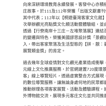
向來深耕環境教育永續發展。客發中心亦積
庄故事，於111及112年榮獲「出版文獻
其中代表；112年以【桐遊臺灣客家文化館
次舉辦觀光亮點獎文化類活動暨體驗組，並由
透過【行尞南岸十三庄－左堆聚落展】連結
的變遷與特色，榮獲美國謬思設計獎「景觀設
入，帶出客家聚落及生活型態的【拼．靚：
展覽類金獎」的肯定。
過去幾年全球疫情對文化觀光產業造成衝擊
元線上文化推廣服務，於官網建置720度環
客」線上導覽短片，透過虛實整合方式展現
的數位導覽服務，讓無論身處何地的民眾都
推動辦理各項客家展覽、活動及體驗課程，
外博物館交流，展現多元客庄文化並共同推