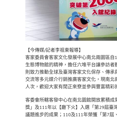
【今傳媒/記者李祖東報導】
客家委員會客家文化發展中心南北兩園區自1
生態博物館的精神，擔任六堆平台讓參訪者
則致力推動全球及臺灣客家文化保存、傳承
交流等多元媒介行銷推廣客家文化，現南北兩園
人次，歡迎大家有閒正來尞並參與豐富精彩
客委會所轄客發中心在南北園館開放累積成果
獎」及111年以【廳下火】入選「第29屆
議題進步的成果；110及111年榮獲「第7