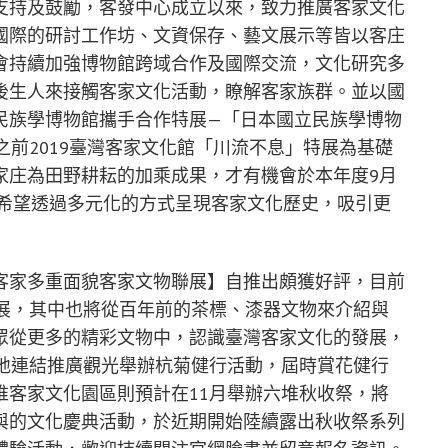
支持及鼓勵，客發中心成立以來，致力推廣客家文化
國際的研討工作坊、文資保存、藝文展示等皆以客庄
會持續加強博物館跨域合作及國際交流，文化研究多
後生人來接觸客家文化活動，瞭解客家族群。並以國
民族學博物館攜手合作特展—「日本國立民族學博物
之前2019臺灣客家文化館「川流不息」特展為基礎
家庄為田野耕耘的加乘成果，才有機會於本年度9月
，希望透過多元化的方式呈現客家文化歷史，吸引更
客家多重面貌客家文物聯展】自推出頗獲好評，目前
開展，其中也將從百年前的茶標、漆器文物來介紹與
眾從更多的精彩文物中，認識臺灣客家文化的發展，
在地連結推廣觀光舉辦杭菊健行活動，屆時賞花健行
堆客家文化園區則預計在11月舉辦六堆秋收祭，將
與的文化慶典活動，於近期開始陸續露出秋收祭系列