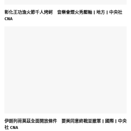
彰化王功漁火節千人烤蚵 音樂會煙火秀壓軸 | 地方 | 中央社
CNA
伊朗列荷莫茲全面開放條件 要美同意終戰並撤軍 | 國際 | 中央
社 CNA