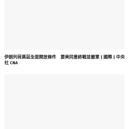
伊朗列荷莫茲全面開放條件 要美同意終戰並撤軍 | 國際 | 中央
社 CNA