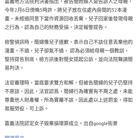
嘉義地方法院判決書指出，被告簡姓婦人是告訴人之母親，
今年2月6日傍晚5時許，將兒子放在住處內房間的32本漫
畫，未經過同意下當作資源回收丟棄，兒子回家後發現母親
之行為，認為自己的財務受損，決定報警提告。
檢警偵訊時，簡婦像兒子道歉，表示自己不該任意丟棄他的
漫畫，不過，兒子卻氣不過， 認為必須給母親一個教訓，
堅持提告到底，檢方訊後對簡女提起公訴，並向法院聲請簡
易判決。
法官審理時，當庭要求雙方和解，但被告簡婦的兒子仍堅持
不原諒，因此，法官認爲，簡婦行為確實有不周之處，未能
尊重他人財產權，所為實屬不該，因此處以上述罰金，得如
易服勞役，可上訴。
嘉義法院認定女子毀棄損壞罪成立。出自google街景