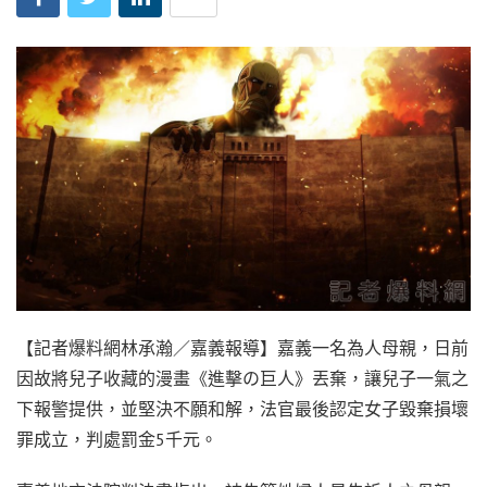
【記者爆料網林承瀚／嘉義報導】嘉義一名為人母親，日前
因故將兒子收藏的漫畫《進擊の巨人》丟棄，讓兒子一氣之
下報警提供，並堅決不願和解，法官最後認定女子毀棄損壞
罪成立，判處罰金5千元。