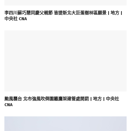
李四川蘇巧慧同慶父親節 皆提新北大巨蛋樹林區願景 | 地方 |
中央社 CNA
颱風襲台 北市強風吹倒圍籬鷹架建管處開罰 | 地方 | 中央社
CNA