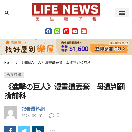
Home
《進擊の巨人》漫畫遭丟棄 母遭判罰揹前科
合作媒體
《進擊の巨人》漫畫遭丟棄 母遭判罰
揹前科
記者爆料網
0
2024-09-18