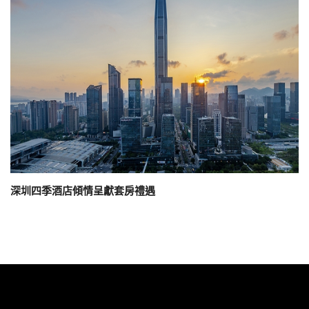
深圳四季酒店傾情呈獻套房禮遇