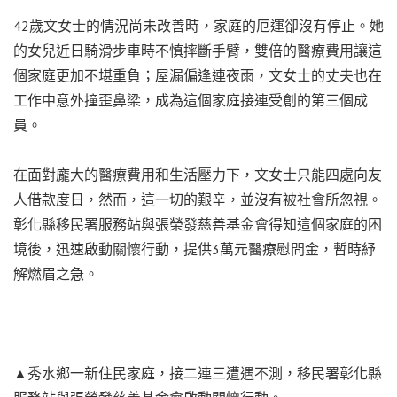
42歲文女士的情況尚未改善時，家庭的厄運卻沒有停止。她
的女兒近日騎滑步車時不慎摔斷手臂，雙倍的醫療費用讓這
個家庭更加不堪重負；屋漏偏逢連夜雨，文女士的丈夫也在
工作中意外撞歪鼻梁，成為這個家庭接連受創的第三個成
員。
在面對龐大的醫療費用和生活壓力下，文女士只能四處向友
人借款度日，然而，這一切的艱辛，並沒有被社會所忽視。
彰化縣移民署服務站與張榮發慈善基金會得知這個家庭的困
境後，迅速啟動關懷行動，提供3萬元醫療慰問金，暫時紓
解燃眉之急。
▲秀水鄉一新住民家庭，接二連三遭遇不測，移民署彰化縣