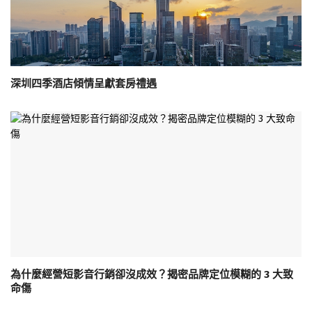
深圳四季酒店傾情呈獻套房禮遇
為什麼經營短影音行銷卻沒成效？揭密品牌定位模糊的 3 大致
命傷