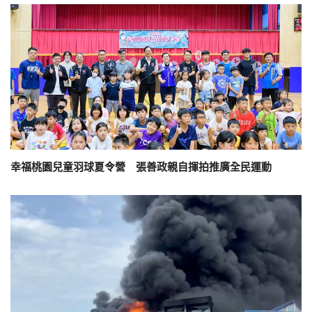
幸福桃園兒童羽球夏令營 張善政親自揮拍推廣全民運動