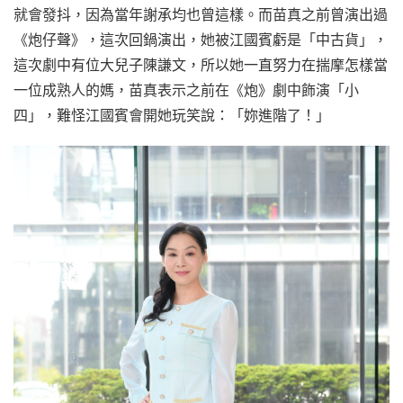
就會發抖，因為當年謝承均也曾這樣。而苗真之前曾演出過
《炮仔聲》，這次回鍋演出，她被江國賓虧是「中古貨」，
這次劇中有位大兒子陳謙文，所以她一直努力在揣摩怎樣當
一位成熟人的媽，苗真表示之前在《炮》劇中飾演「小
四」，難怪江國賓會開她玩笑說：「妳進階了！」