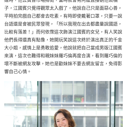
子，江國賓只覺得觀眾太入戲了，他說自己只是面惡心善，
平時拍完戲自己都會去吃素，有時即使戴著口罩，只要一說
台語還是會被民眾發現，「所以我現在出去都盡量說國語，
比較有落差！」而何依霈這次飾演江國賓的女兒，有人笑說
他們長得還真有點像，她開玩笑說這次終於演出真正的千金
大小姐，感情上是勇敢追愛，他說就把自己當成男版江國賓
來演，這次也難得和親妹妹羅巧倫再度合演，看到羅巧倫的
壞不斷被網友攻擊，她也是勸妹妹不要去網友留言，免得影
響自己心情。