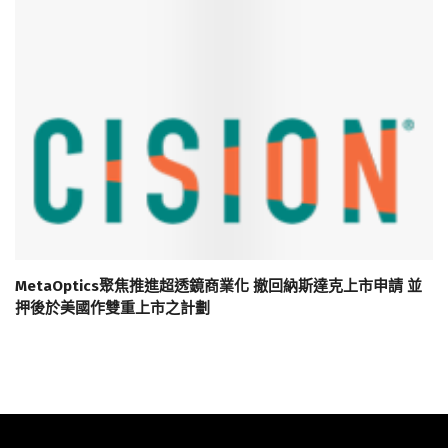
MetaOptics聚焦推進超透鏡商業化 撤回納斯達克上市申請 並
押後於美國作雙重上市之計劃