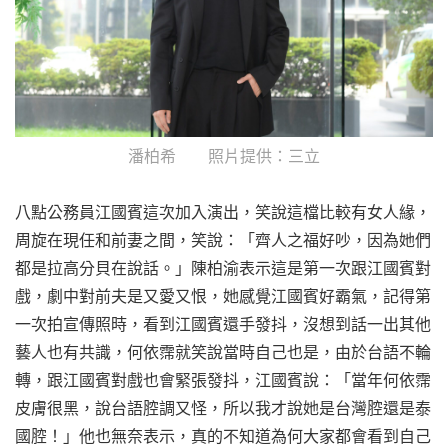
潘柏希 照片提供：三立
八點公務員江國賓這次加入演出，笑說這檔比較有女人緣，
周旋在現任和前妻之間，笑說：「齊人之福好吵，因為她們
都是拉高分貝在說話。」陳柏渝表示這是第一次跟江國賓對
戲，劇中對前夫是又愛又恨，她感覺江國賓好霸氣，記得第
一次拍宣傳照時，看到江國賓還手發抖，沒想到話一出其他
藝人也有共識，何依霈就笑說當時自己也是，由於台語不輪
轉，跟江國賓對戲也會緊張發抖，江國賓說：「當年何依霈
皮膚很黑，說台語腔調又怪，所以我才說她是台灣腔還是泰
國腔！」他也無奈表示，真的不知道為何大家都會看到自己