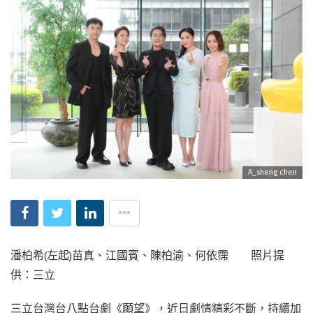
A_sheng chen
潘柏希(左起)苗真、江國賓、陳柏渝、何依霈 照片提
供：三立
三立台灣台八點台劇《願望》，近日劇情精彩不斷，持續加