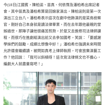
今(18日)江國賓，陳柏渝、苗真、何依霈及潘柏希出席記者
會，其中苗真及潘柏希算是回娘家演出，陳柏渝則是第一次
演出三立台八。潘柏希表示這次在劇中他飾演的是菜鳥檢察
官，剛好自己本身就是讀法律畢業，而在去年跟他最親的堂
姊過世，那陣子讓他很痛苦煎熬，於是又去進修司法律師課
程，而很巧在進劇組演出前又去參加國考，笑說：「要感謝
學妹們的鼓勵，成績比想像中好！」潘柏希也強調未來時間
允許還會繼續讀，被問如真考上律師執照，可會放棄演藝工
作？他回說：「我可以斜槓呀！這次背法律條文也不擔心，
編劇大人就盡量寫吧！」