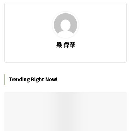
梁 偉華
Trending Right Now!