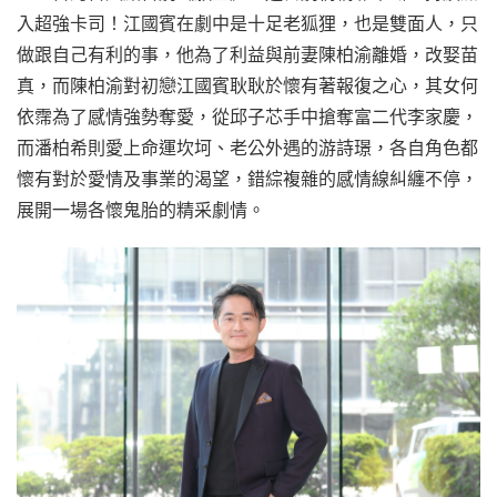
入超強卡司！江國賓在劇中是十足老狐狸，也是雙面人，只
做跟自己有利的事，他為了利益與前妻陳柏渝離婚，改娶苗
真，而陳柏渝對初戀江國賓耿耿於懷有著報復之心，其女何
依霈為了感情強勢奪愛，從邱子芯手中搶奪富二代李家慶，
而潘柏希則愛上命運坎坷、老公外遇的游詩璟，各自角色都
懷有對於愛情及事業的渴望，錯綜複雜的感情線糾纏不停，
展開一場各懷鬼胎的精采劇情。