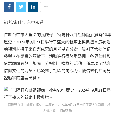
記者/宋佳景 台中報導
位於台中市大里區的瓦磘仔「富陽軒八卦祖師廟」擁有90年
歷史，2024年9月21日舉行了盛大的新廟上樑典禮。這次活
動特別迎接了來自樂成宮的月老星君分靈，吸引了大批信徒
參與。在鑾轎的簇擁下，活動進行得隆重熱鬧，各界仕紳和
信眾踴躍參與，場面十分熱鬧。這樣的活動不僅展現了地方
信仰文化的力量，也凝聚了社區的向心力，使信眾們共同見
證廟宇的重要時刻。
「富陽軒八卦祖師廟」擁有90年歷史，2024年9月21日舉行了盛大的新廟上樑
典禮。圖：宋佳景 攝