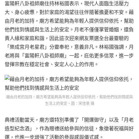
富陽軒八卦祖師廟住持林裕國表示，現代人面臨生活壓力
大、身心疲憊，對於家庭的渴望往往伴隨著擔憂和不安。藉
由月老的加持，廟方希望能夠為年輕人提供信仰依托，幫助
他們找到情感與生活上的安定。月老不僅僅掌管婚姻，還負
責人緣和家庭和諧，因此這次迎來網友票選全台最靈驗的
「樂成宮月老星君」分靈奉祀，意義非凡。林裕國強調，月
老將與「富陽軒八卦祖師廟」一起，庇佑更多信眾，進一步
發揮宗教在穩定社會、安定人心上的作用。
藉由月老的加持，廟方希望能夠為年輕人提供信仰依托，幫助他們找到情感與
生活上的安定。圖：宋佳景 攝
典禮活動當天，廟方還特別準備了「開運御守」以及「月老
造型紀念酒」，作為贈禮送給參與的信徒，象徵著祝福與好
運，也進一步增強了活動的參與感與儀式感。