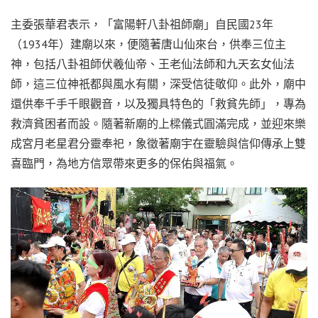
主委張華君表示，「富陽軒八卦祖師廟」自民國23年
（1934年）建廟以來，便隨著唐山仙來台，供奉三位主
神，包括八卦祖師伏羲仙帝、王老仙法師和九天玄女仙法
師，這三位神祇都與風水有關，深受信徒敬仰。此外，廟中
還供奉千手千眼觀音，以及獨具特色的「救貧先師」，專為
救濟貧困者而設。隨著新廟的上樑儀式圓滿完成，並迎來樂
成宮月老星君分靈奉祀，象徵著廟宇在靈驗與信仰傳承上雙
喜臨門，為地方信眾帶來更多的保佑與福氣。