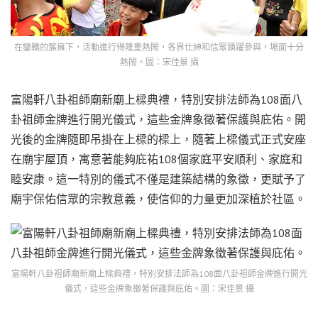
在鑾轎的簇擁下，活動進行得隆重熱鬧，各界仕紳和信眾踴躍參與，場面十分
熱鬧。圖：宋佳景 攝
富陽軒八卦祖師廟新廟上樑典禮，特別安排法師為108面八
卦祖師金牌進行開光儀式，這些金牌象徵著保護與庇佑。開
光後的金牌隨即吊掛在上樑的樑上，隨著上樑儀式正式安座
在廟宇屋頂，寓意著能夠庇祐108個家庭平安順利、家庭和
睦安康。這一特別的儀式不僅是建築結構的象徵，更賦予了
廟宇保佑信眾的宗教意義，使信仰的力量更加深植於社區。
富陽軒八卦祖師廟新廟上樑典禮，特別安排法師為108面八卦祖師金牌進行開光
儀式，這些金牌象徵著保護與庇佑。圖：宋佳景 攝