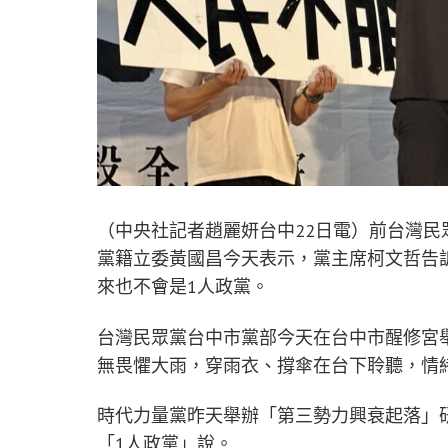
（中央社記者趙麗妍台中22日電）前台灣民
黨籍立委黃國昌今天表示，黨主席柯文哲告
來也不會是1人政黨。
台灣民眾黨台中市黨部今天在台中市醒修宮
無畏懼大雨，穿雨衣、撐傘在台下聆聽，情
時代力量黨昨天舉辦「第三勢力興衰起落」
「1人政黨」說。