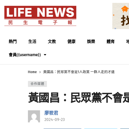
熱門
生活
文教
健康
娛樂
體育
會員({username})
Home
黃國昌：民眾黨不會是1人政黨 一群人走的才遠
合作媒體
黃國昌：民眾黨不會是
廖筱君
2024-09-23