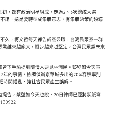
之初，都有政治明星組成，走過2、3次總統大選
走不遠，還是要轉型成集體意志，有集體決策的領導
走不久，柯文哲每天都告訴黨公職，台灣民眾黨一群
眾黨越來越龐大，腳步越來越堅定，台灣民眾黨未來
如曾下手諭提到陳情人要見林洲民。蔡壁如今天表
17年的事情，檢調偵辦京華城多出的20%容積率則
意把時間錯亂，讓社會民眾產生誤解。
益提告，蔡壁如今天也說，20日律師已經將狀紙寫
0922