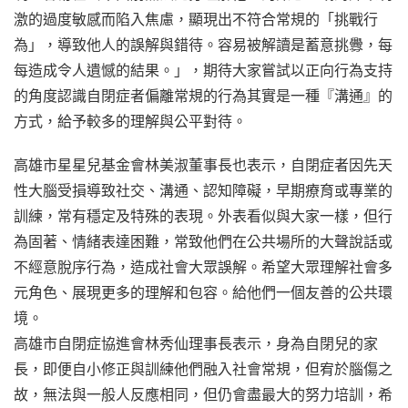
激的過度敏感而陷入焦慮，顯現出不符合常規的「挑戰行
為」，導致他人的誤解與錯待。容易被解讀是蓄意挑釁，每
每造成令人遺憾的結果。」，期待大家嘗試以正向行為支持
的角度認識自閉症者偏離常規的行為其實是一種『溝通』的
方式，給予較多的理解與公平對待。
高雄市星星兒基金會林美淑董事長也表示，自閉症者因先天
性大腦受損導致社交、溝通、認知障礙，早期療育或專業的
訓練，常有穩定及特殊的表現。外表看似與大家一樣，但行
為固著、情緒表達困難，常致他們在公共場所的大聲說話或
不經意脫序行為，造成社會大眾誤解。希望大眾理解社會多
元角色、展現更多的理解和包容。給他們一個友善的公共環
境。
高雄市自閉症協進會林秀仙理事長表示，身為自閉兒的家
長，即便自小修正與訓練他們融入社會常規，但宥於腦傷之
故，無法與一般人反應相同，但仍會盡最大的努力培訓，希