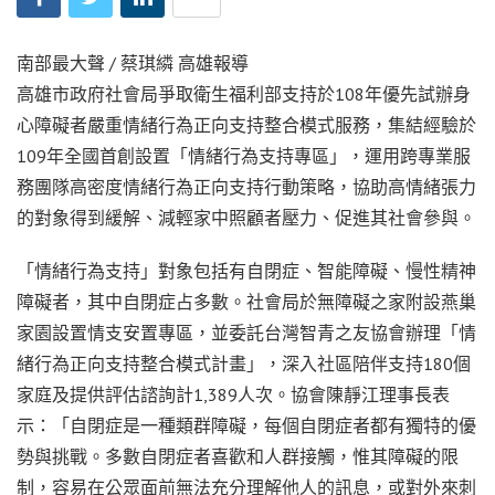
南部最大聲 / 蔡琪繗 高雄報導
高雄市政府社會局爭取衛生福利部支持於108年優先試辦身
心障礙者嚴重情緒行為正向支持整合模式服務，集結經驗於
109年全國首創設置「情緒行為支持專區」，運用跨專業服
務團隊高密度情緒行為正向支持行動策略，協助高情緒張力
的對象得到緩解、減輕家中照顧者壓力、促進其社會參與。
「情緒行為支持」對象包括有自閉症、智能障礙、慢性精神
障礙者，其中自閉症占多數。社會局於無障礙之家附設燕巢
家園設置情支安置專區，並委託台灣智青之友協會辦理「情
緒行為正向支持整合模式計畫」，深入社區陪伴支持180個
家庭及提供評估諮詢計1,389人次。協會陳靜江理事長表
示：「自閉症是一種類群障礙，每個自閉症者都有獨特的優
勢與挑戰。多數自閉症者喜歡和人群接觸，惟其障礙的限
制，容易在公眾面前無法充分理解他人的訊息，或對外來刺