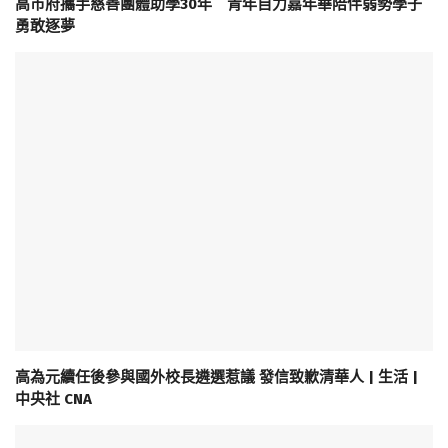
高市府攜手慈善團體助學30年 青年自力嘉年華陪伴弱勢學子
勇敢逐夢
高為元續任後參與國外校長遴選惹議 發信致歉清華人 | 生活 |
中央社 CNA