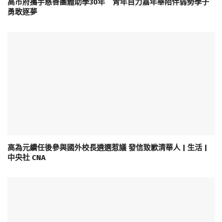
高市府攜手慈善團體助學30年 青年自力嘉年華陪伴弱勢學子
勇敢逐夢
高為元續任後參與國外校長遴選惹議 發信致歉清華人 | 生活 |
中央社 CNA