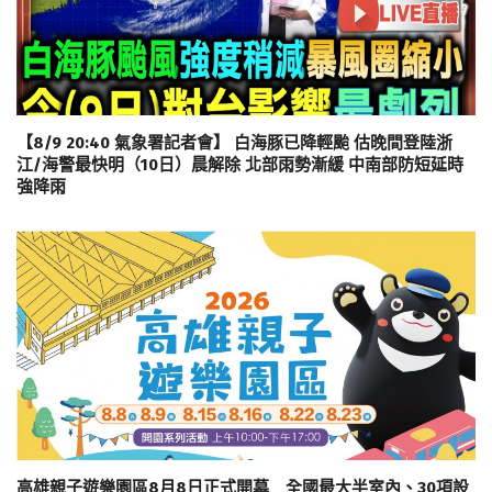
【8/9 20:40 氣象署記者會】 白海豚已降輕颱 估晚間登陸浙
江/海警最快明（10日）晨解除 北部雨勢漸緩 中南部防短延時
強降雨
高雄親子遊樂園區8月8日正式開幕 全國最大半室內、30項設