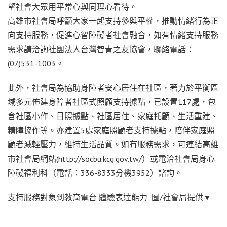
望社會大眾用平常心與同理心看待。
高雄市社會局呼籲大家一起支持參與平權，推動情緒行為正
向支持服務，促進心智障礙者社會融合，如有情緒支持服務
需求請洽詢社團法人台灣智青之友協會，聯絡電話：
(07)531-1003。
此外，社會局為協助身障者安心居住在社區，著力於平衡區
域多元佈建身障者社區式照顧支持據點，已設置117處，包
含社區小作、日照據點、社區居住、家庭托顧、生活重建、
精障協作等。亦建置5處家庭照顧者支持據點，陪伴家庭照
顧者減輕壓力，維持生活品質。如有服務需求，可連結高雄
市社會局網站(http://socbu.kcg.gov.tw/）或電洽社會局身心
障礙福利科（電話：336-8333分機3952）諮詢。
支持服務對象到教育電台 體驗表達能力 圖/社會局提供▼