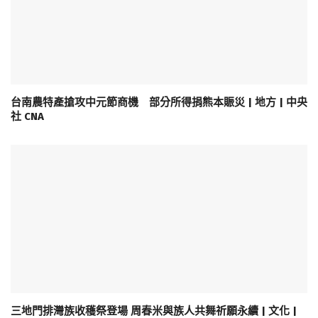
台南農特產搶攻中元節商機 部分所得捐熊本賑災 | 地方 | 中央
社 CNA
三地門排灣族收穫祭登場 周春米與族人共舞祈願永續 | 文化 |