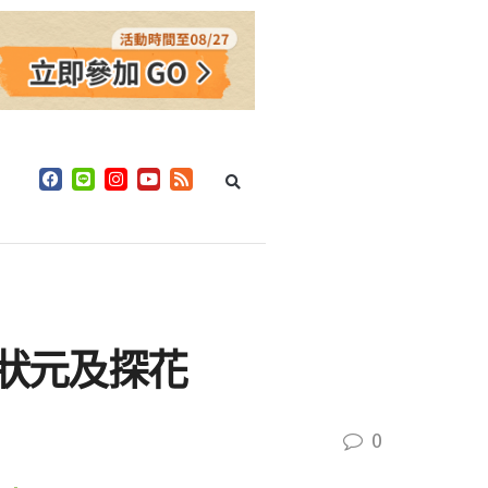
考狀元及探花
0