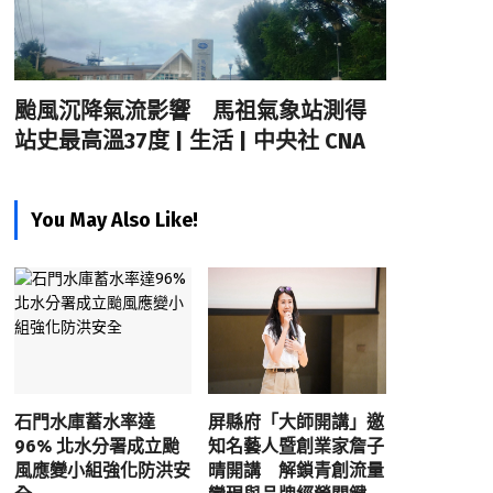
颱風沉降氣流影響 馬祖氣象站測得
站史最高溫37度 | 生活 | 中央社 CNA
You May Also Like!
石門水庫蓄水率達
屏縣府「大師開講」邀
96% 北水分署成立颱
知名藝人暨創業家詹子
風應變小組強化防洪安
晴開講 解鎖青創流量