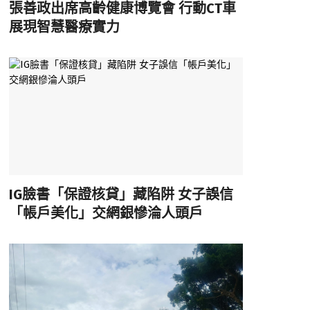
張善政出席高齡健康博覽會 行動CT車
展現智慧醫療實力
IG臉書「保證核貸」藏陷阱 女子誤信
「帳戶美化」交網銀慘淪人頭戶