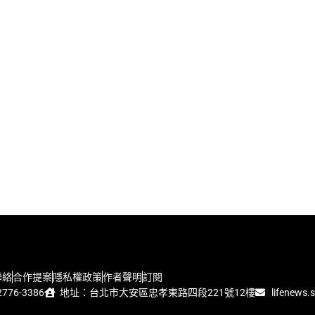
聯絡
合作提案
隱私權政策
作者聲明
訂閱
776-3386
地址：台北市大安區忠孝東路四段221號12樓
lifenews.