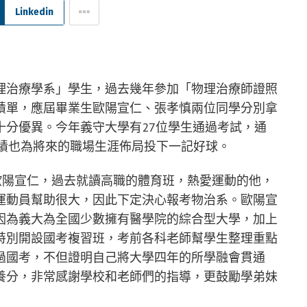
Linkedin
理治療學系」學生，過去幾年參加「物理治療師證照
績單，應屆畢業生歐陽宣仁、張孝慎兩位同學分別拿
十分優異。今年義守大學有27位學生通過考試，通
的成績也為將來的職場生涯佈局投下一記好球。
歐陽宣仁，過去就讀高職的體育班，熱愛運動的他，
運動員幫助很大，因此下定決心報考物治系。歐陽宣
因為義大為全國少數擁有醫學院的綜合型大學，加上
特別開設國考複習班，考前各科老師幫學生整理重點
過國考，不但證明自己將大學四年的所學融會貫通
養分，非常感謝學校和老師們的指導，更鼓勵學弟妹