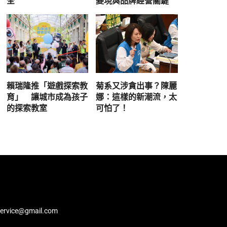
全
變現與品牌經營關鍵
賴瑞隆推「遊戲探索教
菊系又涉貪出事？陳麗
育」 讓城市成為孩子
娜：這樣的新潮流，太
的探索教室
可怕了！
service@gmail.com