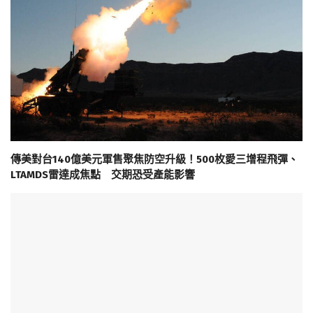
傳美對台140億美元軍售聚焦防空升級！500枚愛三增程飛彈、
LTAMDS雷達成焦點 交期恐受產能影響