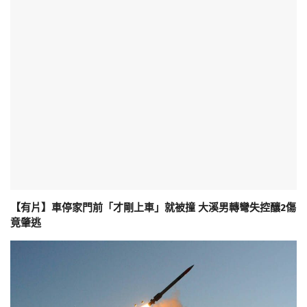
【有片】車停家門前「才剛上車」就被撞 大溪男轉彎失控釀2傷
竟肇逃