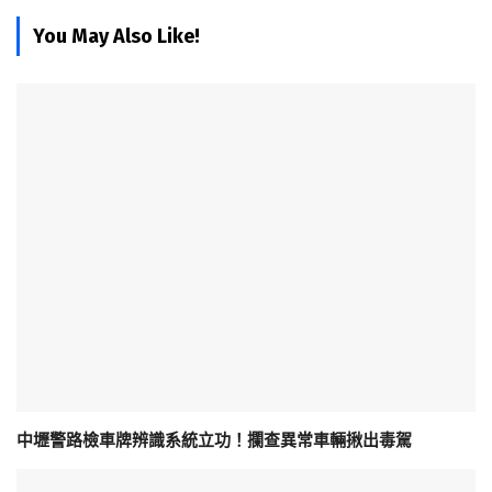
You May Also Like!
中壢警路檢車牌辨識系統立功！攔查異常車輛揪出毒駕