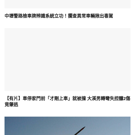
中壢警路檢車牌辨識系統立功！攔查異常車輛揪出毒駕
【有片】車停家門前「才剛上車」就被撞 大溪男轉彎失控釀2傷
竟肇逃