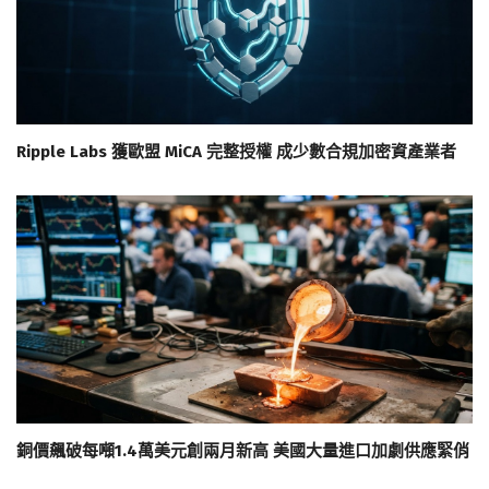
Ripple Labs 獲歐盟 MiCA 完整授權 成少數合規加密資產業者
銅價飆破每噸1.4萬美元創兩月新高 美國大量進口加劇供應緊俏