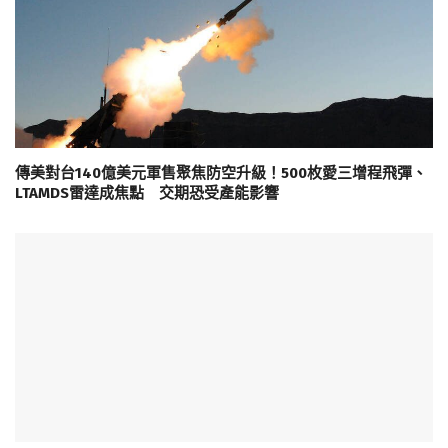
傳美對台140億美元軍售聚焦防空升級！500枚愛三增程飛彈、
LTAMDS雷達成焦點 交期恐受產能影響