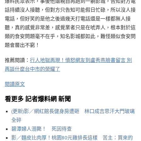
爆料民眾表示，事後他還親自再跑到一躺影城，告知對方電
話持續沒人接聽，但對方只告知可能假日忙碌，所以沒人接
電話，但好笑的是他之後過幾天打電話還是一樣都無人接
聽，真的感覺非常差，感覺業者只是在唬弄人，根本對於這
類的食安問題毫不在乎，知名影城都如此，難怪類似食安問
題會層出不窮！
推薦閱讀：
行人地獄再現！憤怒網友到盧秀燕臉書留言 別
再談什麼台中市的榮耀了
閱讀原文
看更多 記者爆料網 新聞
(更新)影／網紅館長健身房遭砸 林口成吉思汗大門玻璃
全碎
碧潭婦人溺斃！ 死因待查
影／麵皮比肉厚！桃園80元雞排長這樣 苦主：買來的