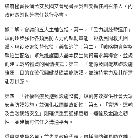
統府秘書長潘孟安及國安會秘書長吳釗燮擔任副召集人，內
政部長劉世芳擔任執行秘書。
據了解，會議的五大主軸包括，第一，「民力訓練暨運用」
規劃逐步強化各類民防人力的執勤量能，包括民間救災團
體、現役及退役替代役、義警消等；第二，「戰略物資盤整
暨維生配送」聚焦維護國人基本民生物資需求與糧食，並規
劃建立戰略物資的囤儲模式；第三，「能源及關鍵基礎設施
維運」目的在確保關鍵基礎設施防護，並維持電力及其所需
能源供應。
第四，「社福醫療及避難設施整備」規劃有效提供社會大眾
安全防護設施，並強化我國醫療韌性；第五，「資通、運輸
及金融網絡安全」則確保重要通訊管道、運輸及金融之韌
性，並建構可信任之溝通平台。
委員會成員名單，首先是政府代表，包括國防部長顧立雄、