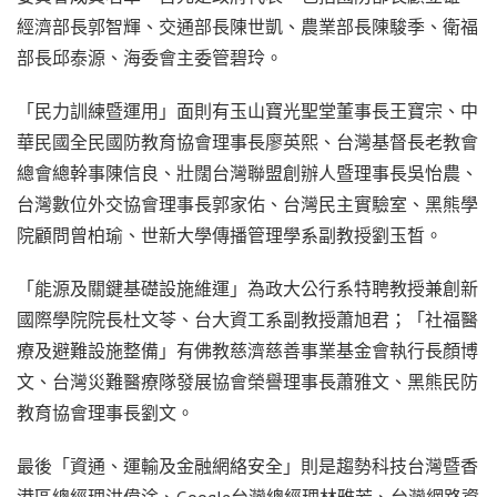
經濟部長郭智輝、交通部長陳世凱、農業部長陳駿季、衛福
部長邱泰源、海委會主委管碧玲。
「民力訓練暨運用」面則有玉山寶光聖堂董事長王寶宗、中
華民國全民國防教育協會理事長廖英熙、台灣基督長老教會
總會總幹事陳信良、壯闊台灣聯盟創辦人暨理事長吳怡農、
台灣數位外交協會理事長郭家佑、台灣民主實驗室、黑熊學
院顧問曾柏瑜、世新大學傳播管理學系副教授劉玉晳。
「能源及關鍵基礎設施維運」為政大公行系特聘教授兼創新
國際學院院長杜文苓、台大資工系副教授蕭旭君；「社福醫
療及避難設施整備」有佛教慈濟慈善事業基金會執行長顏博
文、台灣災難醫療隊發展協會榮譽理事長蕭雅文、黑熊民防
教育協會理事長劉文。
最後「資通、運輸及金融網絡安全」則是趨勢科技台灣暨香
港區總經理洪偉淦、Google台灣總經理林雅芳、台灣網路資