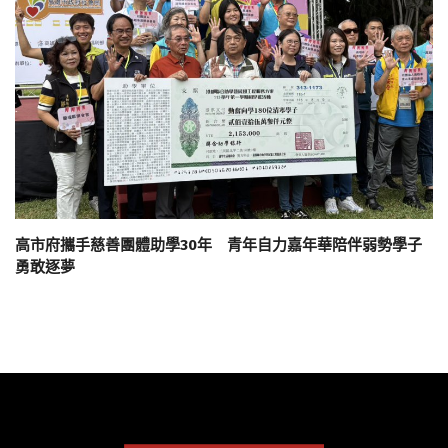
高市府攜手慈善團體助學30年 青年自力嘉年華陪伴弱勢學子
勇敢逐夢