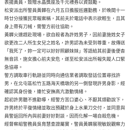
表揚黃員，致贈水晶獎座及千元禮券以資鼓勵。
松安派出所警員黃韡在六月五日擔服巡邏勤務，於晚間十一
時廿分接獲民眾報案稱，其前夫於電話中表示欲輕生，且其
身上帶有刀械，需警方前往協助。
黃韡火速趕赴現場，欲自殺者為許姓男子，因前妻施姓女子
欲更改二人所生女兒之姓名，許男認為未受到尊重，故傳送
「我死了，妳一定可以好好照顧妹妹」等語給其前妻後便杳
無音訊，施女擔心前夫安危，遂至松安派出所報失蹤人口緊
急協尋。
警方調取車行軌跡並同時向通信業者調取發話位置尋找許
男，在北屯區松竹五路海天橋墩的另一側發現許男身影，經
確認其身份後，連忙安撫高亢激動情緒。
起初許男聽不進勸導，經警方苦口婆心、不厭其煩勸說下，
許男終於平復情緒並取出預藏於身上水果刀交付，並同意與
員警返回所內與前妻好好對談，因而化解一場自殺危機。
經督察組警務員吳育慧查證屬實，警員黃韡展現敏銳觀察力