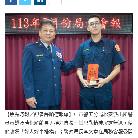
【焦點時報／記者許順德報導】中市警五分局松安派出所警
員黃韡及時化解離異男持刀自殺，其忠勤精神展露無遺，使
他膺選「好人好事楷模」；警察局長李文章在局務會報公開