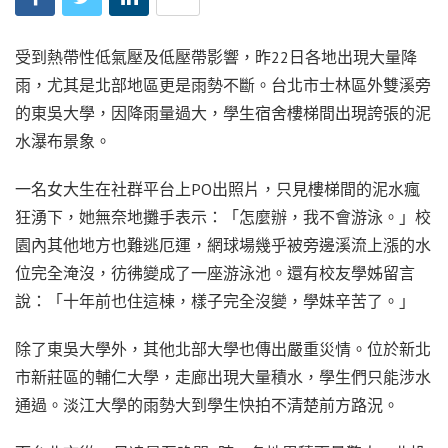
受到熱帶性低氣壓及低壓帶影響，昨22日各地出現大量降
雨，尤其是北部地區更是雨勢不斷。台北市士林區外雙溪旁
的東吳大學，因降雨量過大，學生宿舍樓梯間出現誇張的泥
水瀑布景象。
一名女大生在社群平台上PO出照片，只見樓梯間的泥水瘋
狂湧下，她無奈地攤手表示：「怎麼辦，我不會游泳。」校
園內其他地方也難逃厄運，網球場幾乎被旁邊溪流上漲的水
位完全淹沒，彷彿變成了一座游泳池。還有校友學姊留言
說：「十年前也住這棟，樣子完全沒變，學妹辛苦了。」
除了東吳大學外，其他北部大學也傳出嚴重災情。位於新北
市新莊區的輔仁大學，走廊出現大量積水，學生們只能涉水
通過。淡江大學的雨勢大到學生快拍不清楚前方路況。