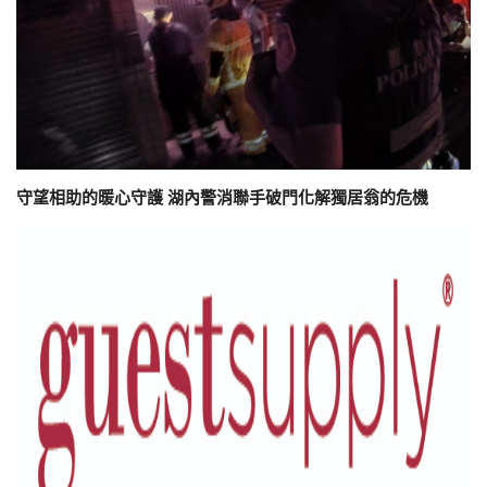
守望相助的暖心守護 湖內警消聯手破門化解獨居翁的危機