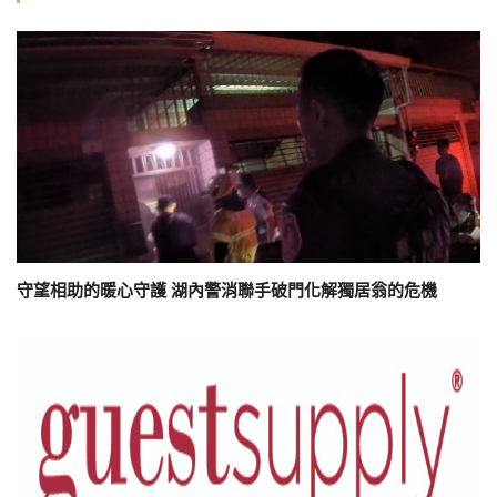
守望相助的暖心守護 湖內警消聯手破門化解獨居翁的危機