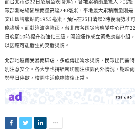
而台北市從22日凌晨至晚間9時，各地累積雨量驚人。北投
鞍部測站總累積雨量高達240毫米，平地最大累積雨量則是
文山區埤腹站的193.5毫米。預估在23日清晨2時後雨勢才可
能趨緩。面對這波強降雨，台北市各區災害應變中心已在22
日晚間10時提升為強化三級，開設運作成立緊急應變小組，
以因應可能發生的突發災情。
北部地區飽受暴雨肆虐，多處傳出淹水災情，民眾出門需特
別注意安全。各大學也持續密切關注校園內外情況，期盼雨
勢早日停歇，校園生活能夠恢復正常。