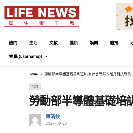
熱門
生活
文教
健康
娛樂
體育
會員({username})
Home
勞動部半導體基礎培訓班加持 社會新鮮人躍升科技新貴
地方
勞動部半導體基礎培
蔡清欽
2024-09-23