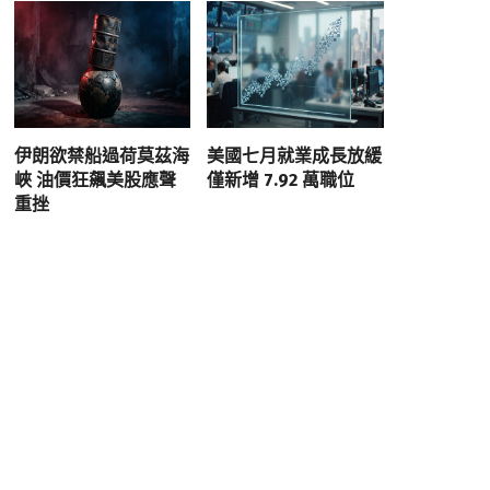
伊朗欲禁船過荷莫茲海
美國七月就業成長放緩
峽 油價狂飆美股應聲
僅新增 7.92 萬職位
重挫