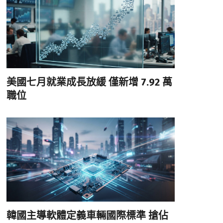
美國七月就業成長放緩 僅新增 7.92 萬
職位
韓國主導軟體定義車輛國際標準 搶佔