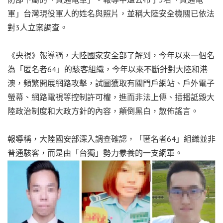
軍」台灣現役軍人的姓名與照片，並稱大陸安全機關已依法
對3人立案調查。
《央視》報導稱，大陸國家安全部了解到，今年以來一個名
為「匿名者64」的駭客組織，今年以來不斷針對大陸和港
澳，頻繁開展網路攻擊，試圖獲取有關門戶網站、戶外電子
螢幕、網路電視等控制許可權，進而非法上傳、插播詆毀大
陸政治制度和大政方針的內容，顛倒黑白，散佈謠言。
報導稱，大陸國安部深入調查確認，「匿名者64」組織並非
普通駭客，而是由「台獨」勢力豢養的一支網軍。