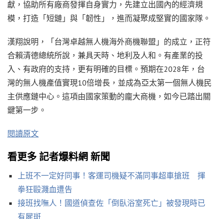
獻，協助所有廠商發揮自身實力，先建立出國內的經濟規
模，打造「短鏈」與「韌性」，進而凝聚成堅實的國家隊。
漢翔說明，「台灣卓越無人機海外商機聯盟」的成立，正符
合賴清德總統所說，兼具天時、地利及人和。有產業的投
入、有政府的支持，更有明確的目標。預期在2028年，台
灣的無人機產值實現10倍增長，並成為亞太第一個無人機民
主供應鏈中心。這項由國家策動的龐大商機，如今已踏出關
鍵第一步。
閱讀原文
看更多 記者爆料網 新聞
上班不一定好同事！客運司機疑不滿同事超車搶班 揮
拳狂毆濺血遭告
接班找嘸人！國道偵查佐「倒臥浴室死亡」被發現時已
有屍斑