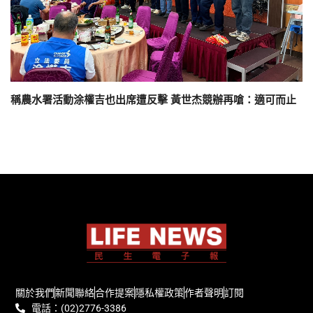
稱農水署活動涂權吉也出席遭反擊 黃世杰競辦再嗆：適可而止
關於我們
新聞聯絡
合作提案
隱私權政策
作者聲明
訂閱
電話：(02)2776-3386