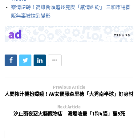
案情逆轉！高雄街頭追逐竟變「感情糾紛」 三和市場攤
販無辜被撞到變形
Previous Article
人間榨汁機扮嫦娥！AV女優藤森里穂「大秀南半球」好身材
Next Article
汐止雨夜惡火襲寵物店 濃煙嗆暈「1狗4貓」釀5死