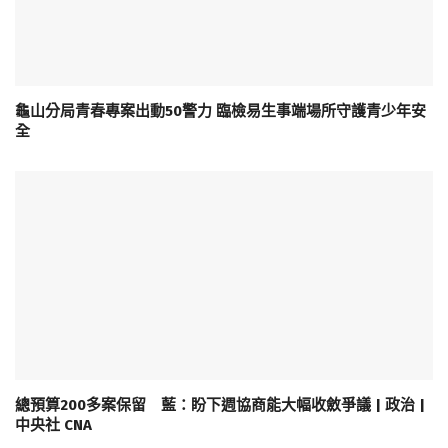
龜山分局青春專案出動50警力 臨檢易生事端場所守護青少年安
全
總預算200多案保留 藍：盼下週協商能大幅收斂爭議 | 政治 |
中央社 CNA