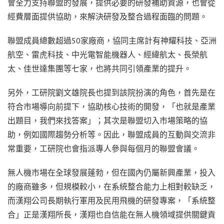
會全力支持聯盟的發展，提供必要的研發補助資源，也會從
經費層面提供協助，來解決研發及整合過程面臨的問題。
聯盟成員總數超過50家廠商，協同主席計有神耀科技、亞洲
航空、雷虎科技、中光電智能機器人、經緯航太、長榮航
太、佳世達集團等七家，也將共同引領產業的提升。
另外，工研院劉文雄院長也提到該院扮演的角色，首先是在
符合市場導向前提下，協助核心技術的開發，「也就是產業
出題目，我們來找答案」；其次是聯盟切入市場策略的協
助，例如國際趨勢分析等。因此，聯盟成員的互動與交流非
常重要，工研院也會指派專人參與每個月的聯盟會議。
無人機市場在全球發展蓬勃，但在國內仍屬新興產業，投入
的廠商雖多，但規模較小，在系統整合能力上相對較缺乏，
而漢翔公司長期執行軍用及民用飛機的研發專案，「系統整
合」正是漢翔所長，漢翔也自信能在無人機領域提供關鍵貢