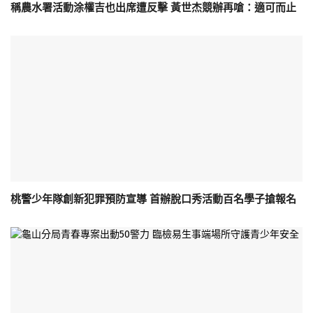
稱農水署活動涂權吉也出席遭反擊 黃世杰競辦再嗆：適可而止
桃警少年隊創新犯罪預防宣導 首辦脫口秀活動百名學子搶報名