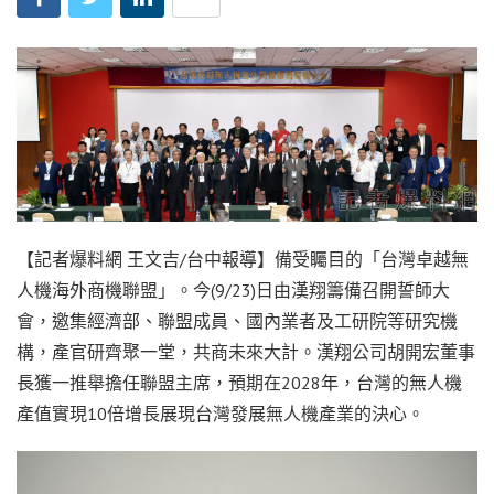
【記者爆料網 王文吉/台中報導】備受矚目的「台灣卓越無
人機海外商機聯盟」。今(9/23)日由漢翔籌備召開誓師大
會，邀集經濟部、聯盟成員、國內業者及工研院等研究機
構，產官研齊聚一堂，共商未來大計。漢翔公司胡開宏董事
長獲一推舉擔任聯盟主席，預期在2028年，台灣的無人機
產值實現10倍增長展現台灣發展無人機產業的決心。