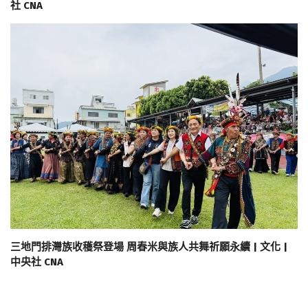
社 CNA
三地門排灣族收穫祭登場 周春米與族人共舞祈願永續 | 文化 |
中央社 CNA