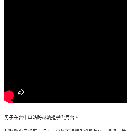
男子在台中車站跨越軌道攀爬月台。