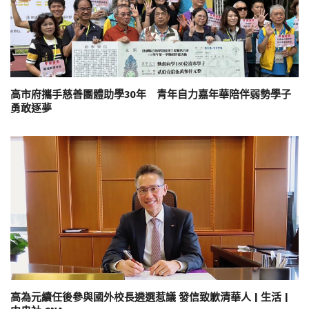
高市府攜手慈善團體助學30年 青年自力嘉年華陪伴弱勢學子
勇敢逐夢
高為元續任後參與國外校長遴選惹議 發信致歉清華人 | 生活 |