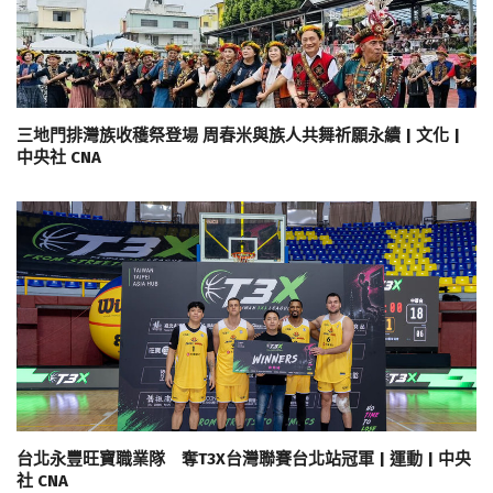
三地門排灣族收穫祭登場 周春米與族人共舞祈願永續 | 文化 |
中央社 CNA
台北永豐旺寶職業隊 奪T3X台灣聯賽台北站冠軍 | 運動 | 中央
社 CNA