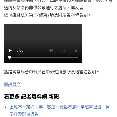
鐵路警察局呼籲，行人、車輛不得侵入鐵路路線、橋梁、隧
道內及站區內非供公眾通行之處所，違反者
依《鐵路法》第 57條第2項及同法第70條裁罰。
鐵路警察局台中分局台中分駐所副所長張富淦說明。
閱讀原文
看更多 記者爆料網 新聞
上班不一定好同事！客運司機疑不滿同事超車搶班 揮
拳狂毆濺血遭告