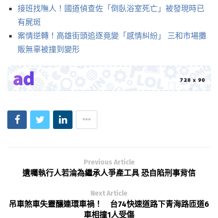
接班找嘸人！國道偵查佐「倒臥浴室死亡」被發現時已
有屍斑
案情逆轉！高雄街頭追逐竟變「感情糾紛」 三和市場攤
販無辜被撞到變形
Previous Article
遺囑執行人若淪為繼承人爭產工具 恐自陷刑事背信
Next Article
吊車煞車失靈釀連環車禍！ 台74快速道路下青海路匝道6
車相撞1人受傷