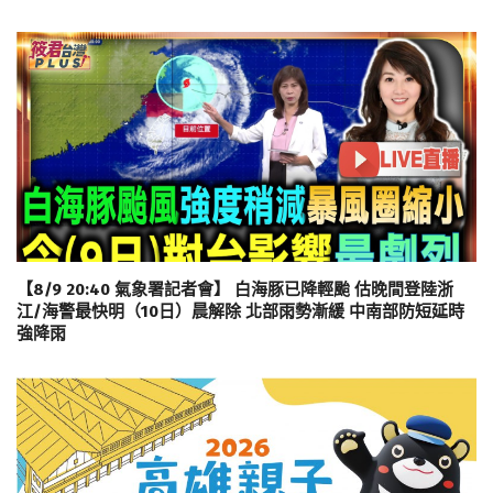
【8/9 20:40 氣象署記者會】 白海豚已降輕颱 估晚間登陸浙
江/海警最快明（10日）晨解除 北部雨勢漸緩 中南部防短延時
強降雨