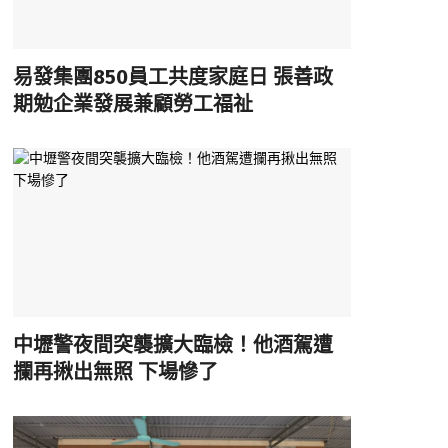
易發集團850員工共度家庭日 張善政
期勉企業發展兼顧勞工福祉
中壢警夜間突襲擴大臨檢！他酒駕遭
攔再揪出無照 下場慘了