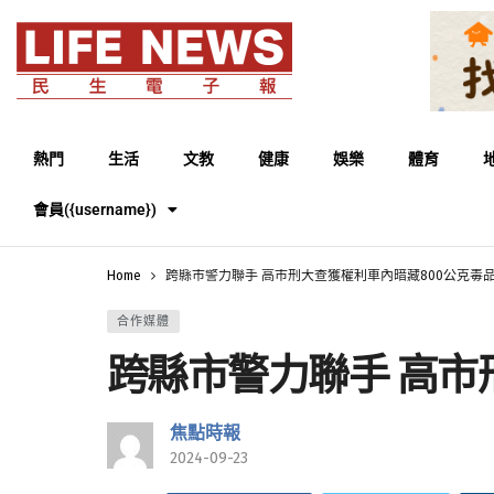
熱門
生活
文教
健康
娛樂
體育
會員({username})
Home
跨縣市警力聯手 高市刑大查獲權利車內暗藏800公克毒
合作媒體
跨縣市警力聯手 高市
焦點時報
2024-09-23