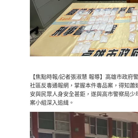
【焦點時報/記者張淑慧 報導】高雄市政府警
社區反毒通報網，掌握本件毒品案，得知蕭
安與民眾人身安全甚鉅，遂與高市警察局少
案小組深入追緝。