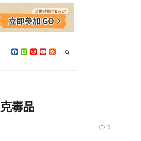
公克毒品
0