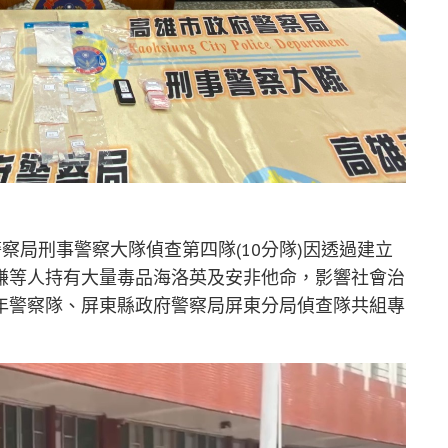
察局刑事警察大隊偵查第四隊(10分隊)因透過建立
嫌等人持有大量毒品海洛英及安非他命，影響社會治
年警察隊、屏東縣政府警察局屏東分局偵查隊共組專