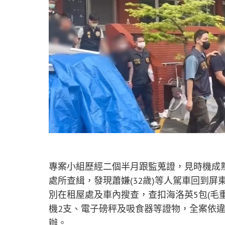
專案小組歷經二個半月跟監蒐證，見時機成熟
處所查緝，發現蕭嫌(32歲)等人駕車回到
別在租屋處及車內搜查，查扣海洛英5包(毛重1
機2支、電子磅秤及吸食器等證物，全案依
辦。