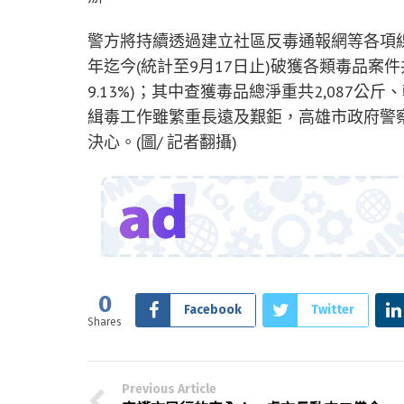
警方將持續透過建立社區反毒通報網等各項
年迄今(統計至9月17日止)破獲各類毒品案件共計
9.13%)；其中查獲毒品總淨重共2,087公斤、較
緝毒工作雖繁重長遠及艱鉅，高雄市政府警
決心。(圖/ 記者翻攝)
0
Facebook
Twitter
Shares
Previous Article