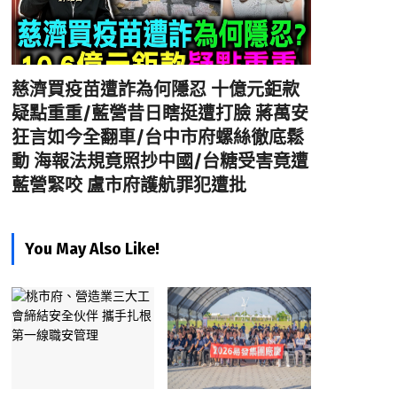
慈濟買疫苗遭詐為何隱忍 十億元鉅款
疑點重重/藍營昔日瞎挺遭打臉 蔣萬安
狂言如今全翻車/台中市府螺絲徹底鬆
動 海報法規竟照抄中國/台糖受害竟遭
藍營緊咬 盧市府護航罪犯遭批
You May Also Like!