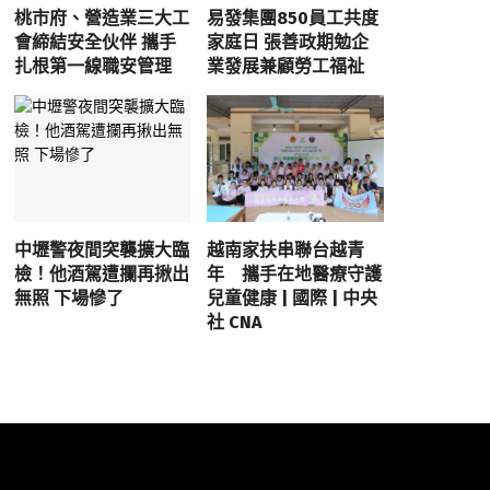
桃市府、營造業三大工
易發集團850員工共度
會締結安全伙伴 攜手
家庭日 張善政期勉企
扎根第一線職安管理
業發展兼顧勞工福祉
中壢警夜間突襲擴大臨
越南家扶串聯台越青
檢！他酒駕遭攔再揪出
年 攜手在地醫療守護
無照 下場慘了
兒童健康 | 國際 | 中央
社 CNA