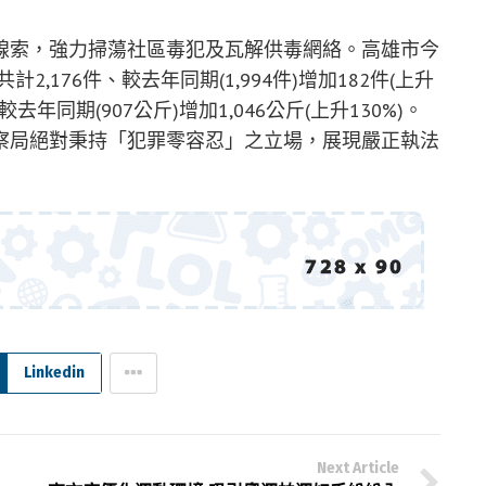
線索，強力掃蕩社區毒犯及瓦解供毒網絡。高雄市今
2,176件、較去年同期(1,994件)增加182件(上升
去年同期(907公斤)增加1,046公斤(上升130%)。
察局絕對秉持「犯罪零容忍」之立場，展現嚴正執法
Linkedin
Next Article