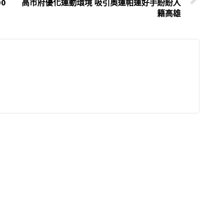
0
高市府優化運動環境 吸引奧運帕運好手紛紛入
籍高雄