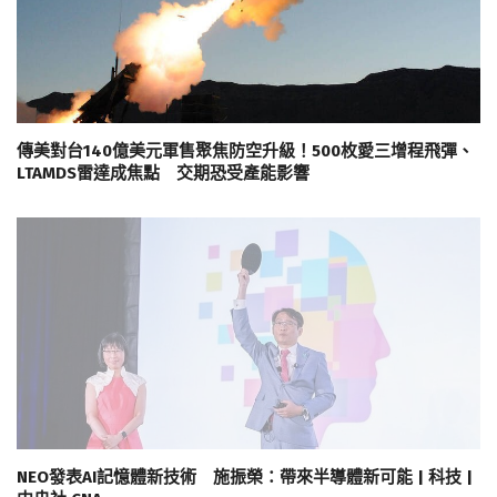
傳美對台140億美元軍售聚焦防空升級！500枚愛三增程飛彈、
LTAMDS雷達成焦點 交期恐受產能影響
NEO發表AI記憶體新技術 施振榮：帶來半導體新可能 | 科技 |