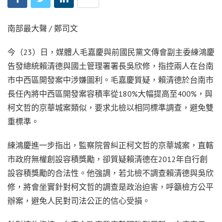
南部最大聲 / 鄭司文
今（23）日，媒體人毛嘉慶與前國民黨文傳會副主委練鴻慶
告發總統賴清德與國土管理署署長吳欣修，指控兩人在台南
市中西區開發案中涉嫌圖利。毛嘉慶質疑，賴清德於台南市
長任內將中西區開發案容積率從180%大幅提高至400%，與
柯文哲的京華城案類似，要求北檢以相同標準調查，避免雙
重標準。
練鴻慶進一步指出，監察院曾糾正柯文哲的京華城案，直轄
市政府無權創設容積獎勵，卻質疑賴清德在2012年自行創
設容積獎勵的合法性。他強調，若北檢不調查賴清德與吳欣
修，將會坐實針對柯文哲的調查是政治迫害，呼籲檢方公平
辦案，避免人民對司法公正的信心受損。