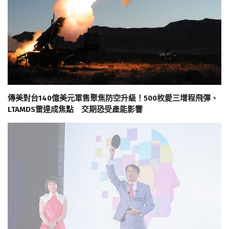
傳美對台140億美元軍售聚焦防空升級！500枚愛三增程飛彈、
LTAMDS雷達成焦點 交期恐受產能影響