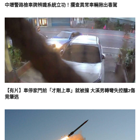
中壢警路檢車牌辨識系統立功！攔查異常車輛揪出毒駕
【有片】車停家門前「才剛上車」就被撞 大溪男轉彎失控釀2傷
竟肇逃