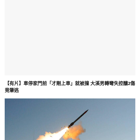
【有片】車停家門前「才剛上車」就被撞 大溪男轉彎失控釀2傷
竟肇逃