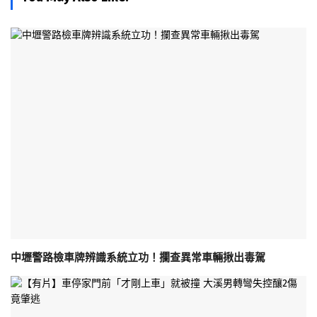
中壢警路檢車牌辨識系統立功！攔查異常車輛揪出毒駕