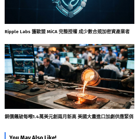
Ripple Labs 獲歐盟 MiCA 完整授權 成少數合規加密資產業者
銅價飆破每噸1.4萬美元創兩月新高 美國大量進口加劇供應緊俏
You May Also Like!