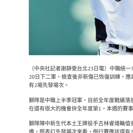
（中央社記者謝靜雯台北23日電）中職統一7
20日下二軍，檢查後非新傷已恢復訓練，應
有2場先發場次。
獅隊是中職上半季冠軍，目前全年度戰績落後
在還有很大的機會拚全年度第1，本週的賽
獅隊陣中新生代本土王牌投手古林睿煬輪值
備，照表訂先發場次來看，例行賽應該還有