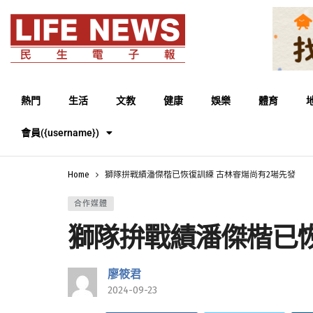
熱門
生活
文教
健康
娛樂
體育
會員({username})
Home
獅隊拚戰績潘傑楷已恢復訓練 古林睿煬尚有2場先發
合作媒體
獅隊拚戰績潘傑楷已恢
廖筱君
2024-09-23