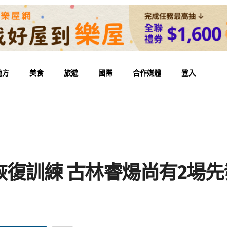
地方
美食
旅遊
國際
合作媒體
登入
復訓練 古林睿煬尚有2場先