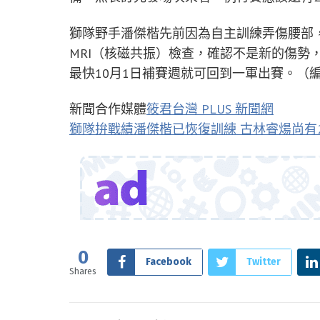
獅隊野手潘傑楷先前因為自主訓練弄傷腰部
MRI（核磁共振）檢查，確認不是新的傷勢
最快10月1日補賽週就可回到一軍出賽。（編輯
新聞合作媒體
筱君台灣 PLUS 新聞網
獅隊拚戰績潘傑楷已恢復訓練 古林睿煬尚有
0
Facebook
Twitter
Shares