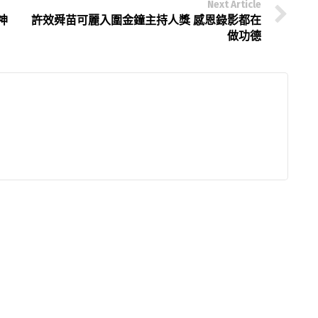
Next Article
神
許效舜苗可麗入圍金鐘主持人獎 感恩錄影都在
做功德