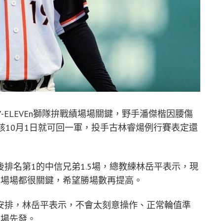
-ELEVEn獅隊拚戰績場場關鍵，野手潘傑楷因腰傷
該10月1日就可回一軍，投手古林睿煬例行賽表定還
排名第1的中信兄弟1.5場，總教練林岳平表示，現
事場場都很關鍵，希望勝場數再提高。
安排，林岳平表示，不會太刻意操作、正常輪值準
2場先發。