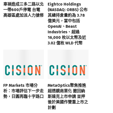
車禍造成三多二路以北
Eightco Holdings
一帶600戶停電 台電
(NASDAQ: ORBS) 公布
高雄區處加派人力搶修
其總持倉量約為 3.78
億美元，當中包括
OpenAI、Beast
Industries、超過
16,000 枚以太幣及近
3.02 億枚 WLD 代幣
FP Markets 市場分
MetaOptics聚焦推進
析：市場評估下一步走
超透鏡商業化 撤回納
勢，日圓再臨十字路口
斯達克上市申請 並押
後於美國作雙重上市之
計劃