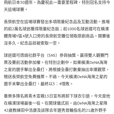
飛航日本30週年，為慶祝此一重要里程碑，特別冠名支持今
天這場球賽。
長榮航空在這場球賽發出多項限量紀念品及互動活動。進場
的前2萬名球迷獲得限量紀念扇；前1000名球迷還可在橫濱
體育場Y區4號入口旁的長榮航空攤位領取原創商品。開賽後
沒多久，紀念品就被索取一空。
球迷還可透過社群平台（SNS）參與抽獎，贏得雙人觀賽門
票及賽前活動參加權。在特別企劃中，如果橫濱DeNA海灣
之星的選手擊出全壘打，將根據全壘打數量抽出幸運觀眾，
贈送長榮航空免費機票。不過，今天橫濱DeNA海灣之星的
選手未擊出全壘打，最終以3：4惜敗。
養樂多隊名將青木宣親13日宣布將卸下球衣引退，今天是他
在橫濱球場最後一役。在開球儀式前，由DeNA海灣之星隊
42歲教練田中浩康及該隊去年選秀首輪指名的21歲外野手