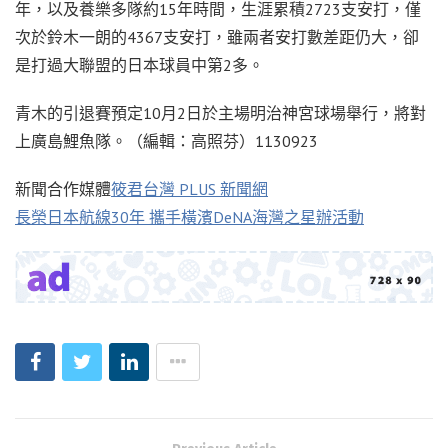
年，以及養樂多隊約15年時間，生涯累積2723支安打，僅
次於鈴木一朗的4367支安打，雖兩者安打數差距仍大，卻
是打過大聯盟的日本球員中第2多。
青木的引退賽預定10月2日於主場明治神宮球場舉行，將對
上廣島鯉魚隊。（編輯：高照芬）1130923
新聞合作媒體
筱君台灣 PLUS 新聞網
長榮日本航線30年 攜手橫濱DeNA海灣之星辦活動