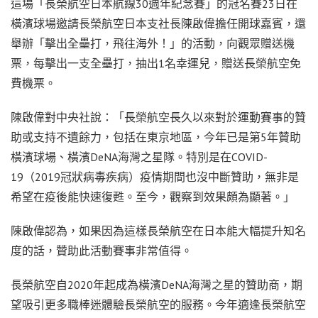
這場「長榮航空日本航線30週年紀念賽」的冠名賽23日在
橫濱球場邀請長榮航空日本支社長陳啟偉擔任開球嘉賓，還
舉辦「擊出全壘打，飛往海外！」的活動，向觀眾贈送機
票，每擊出一支全壘打，抽出1名幸運兒，贈送長榮航空免
費機票。
陳啟偉對中央社說：「長榮航空長久以來對於運動賽事的贊
助或支持不遺餘力，包括在東京地區，今年已是第5年贊助
橫濱球場、橫濱DeNA海灣之星隊。特別是在COVID-
19（2019冠狀病毒疾病）疫情期間也沒中斷贊助，無非是
希望在疫後能快速復甦。至今，觀察到效果頗為顯著。」
陳啟偉認為，如果因為這樣長榮航空在日本能大幅提升知名
度的話，贊助此活動賽事非常值得。
長榮航空自2020年起成為橫濱DeNA海灣之星的贊助商，期
望吸引更多職棒迷體驗長榮航空的服務。今年適逢長榮航空