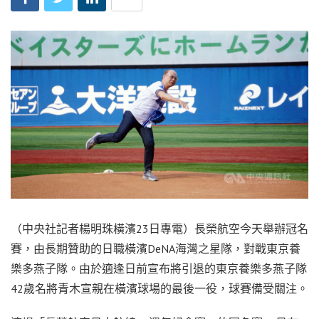
（中央社記者楊明珠橫濱23日專電）長榮航空今天舉辦冠名
賽，由長期贊助的日職橫濱DeNA海灣之星隊，對戰東京養
樂多燕子隊。由於適逢日前宣布將引退的東京養樂多燕子隊
42歲名將青木宣親在橫濱球場的最後一役，球賽備受關注。