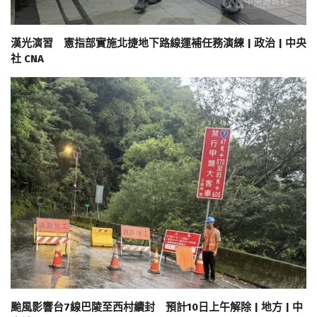
漢光演習 憲指部實施北捷地下路線運補任務演練 | 政治 | 中央
社 CNA
颱風影響台7線巴陵至西村續封 預計10日上午解除 | 地方 | 中