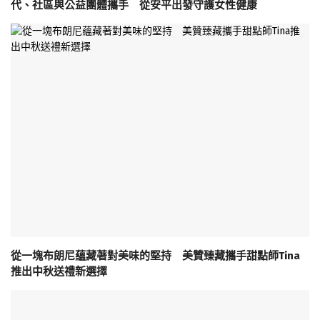
代、社區與公益團體攜手 從安平出發守護女性健康
從一塊布朗尼蘊藏著對美味的堅持 美贊臻藏攜手甜點師Tina
推出中秋送禮新選擇