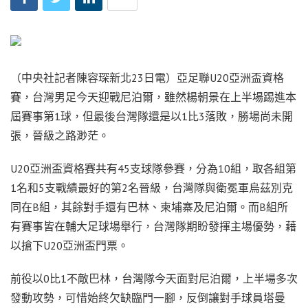
（中央社記者陳容琛新北23日電）亞足聯U20亞洲盃資格
賽，台灣男足今天迎戰尼泊爾，雖然楊朝景在上半場踢進本
屆賽事第1球，但最後台灣隊還是以1比3落敗，勝場尚未開
張，晉級之路渺茫。
U20亞洲盃資格賽共有45支球隊參賽，分為10組，取各組第
1名和5支戰績最好的第2名晉級，台灣隊與衛冕軍烏茲別克
同在B組，其餘對手還有巴林、柬埔寨及尼泊爾。而B組所
有賽事皆在輔大足球場舉行，台灣隊期盼發揮主場優勢，藉
以搶下U20亞洲盃門票。
前役以0比1不敵巴林，台灣隊今天面對尼泊爾，上半場多次
發動攻勢，可惜始終欠缺臨門一腳，反倒讓對手球員塔曼