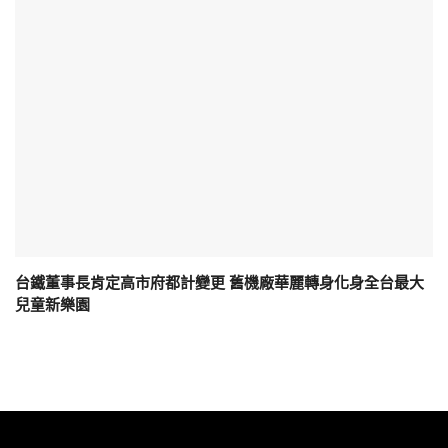
台鐵董事長肯定高市府都計變更 舊機廠華麗轉身化身全台最大
兒童新樂園