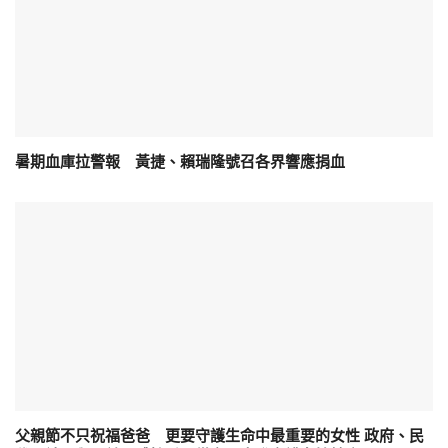
暑期血庫拉警報 黃捷、賴瑞隆號召各界響應捐血
父親節不只祝福爸爸 更要守護生命中最重要的女性 政府、民