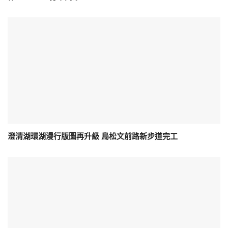
澄清湖環湖漫行版圖再升級 鳥松文前路新步道完工