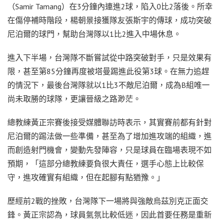
（Samir Tamang）在3分鐘內連進2球，陷入0比2落後。所幸
在傷停補時階段，楊朝景接獲隊友張斯宇的傳球，成功突破
尼泊爾的球門，幫助台灣隊以1比2進入中場休息。
進入下半場，台灣隊不斷嘗試從中路突破對手，只是效果有
限，甚至第85分鐘再度被塔曼踢進此役第3球。在無力追趕
的情況下，最後台灣隊就以1比3不敵尼泊爾，成為B組唯一
尚未取勝的球隊，更讓晉級之路渺茫。
總教練黃正宗賽後接受媒體聯訪時表示，其實賽前都有針對
尼泊爾的踢法做一些準備，甚至為了增加進攻端的組織，進
而創造射門機會，變動先發陣容，只是球員在臨場表現不如
預期，「這部分總教練要負很大責任，選手心態上比較保
守，進攻確實有組織，但在起腳有點猶豫。」
歷經前2戰的挫敗，台灣隊下一場將與強敵烏茲別克正面交
鋒。黃正宗認為，球員氣氛比較低迷，因此首要任務是重新