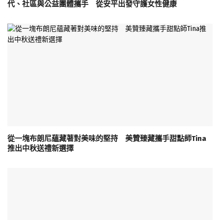
代、社區與公益團體攜手 從安平出發守護女性健康
從一塊布朗尼蘊藏著對美味的堅持 美贊臻藏攜手甜點師Tina
推出中秋送禮新選擇