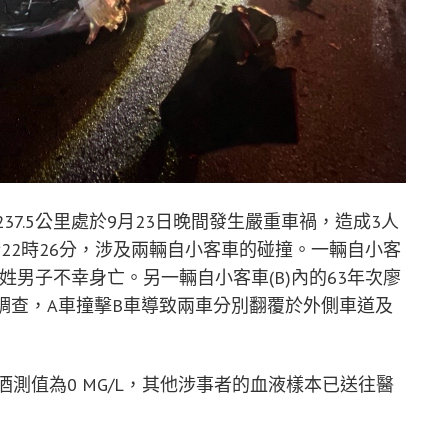
37.5公里處於9月23日晚間發生嚴重車禍，造成3人
22時26分，涉及兩輛自小客車的碰撞。一輛自小客
蕭姓男子不幸身亡。另一輛自小客車(B)內的63年次廖
調查，A車撞擊B車導致兩車分別翻覆於外側車道及
酒測值為0 MG/L，其他涉事者的血液樣本已送往醫