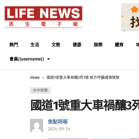
熱門
生活
文教
健康
娛樂
體育
會員({username})
Home
國道1號重大車禍釀3死1傷 警方呼籲謹慎駕駛
合作媒體
國道1號重大車禍釀3
焦點時報
2024-09-24