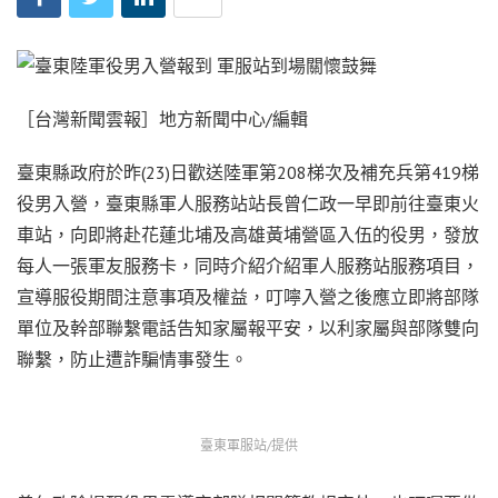
［台灣新聞雲報］地方新聞中心/編輯
臺東縣政府於昨(23)日歡送陸軍第208梯次及補充兵第419梯
役男入營，臺東縣軍人服務站站長曾仁政一早即前往臺東火
車站，向即將赴花蓮北埔及高雄黃埔營區入伍的役男，發放
每人一張軍友服務卡，同時介紹介紹軍人服務站服務項目，
宣導服役期間注意事項及權益，叮嚀入營之後應立即將部隊
單位及幹部聯繫電話告知家屬報平安，以利家屬與部隊雙向
聯繫，防止遭詐騙情事發生。
臺東軍服站/提供