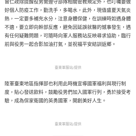
曾仁政除提醒役男需遵守部隊相關管教規定外，也叮囑要做
好個人防疫工作，勤洗手，多喝水，此外，現值盛夏天氣炎
熱，一定要多補充水分，注意身體保健，在訓練時如遇身體
不適，要立即向幹部反應，避免因延誤就醫的憾事發生，遇
有任何疑難問題，可隨時向軍人服務站反映尋求協助，臨行
前與役男一起合影加油打氣，並祝福平安結訓返鄉。
臺東軍服站/提供
陸軍臺東地區指揮部也利用此時機宣導國軍福利與現行制
度，貼心發送飲料，鼓勵役男們加入國軍行列，勇於接受考
驗，成為保家衛國的英勇國軍，開創美好人生。
臺東軍服站/提供