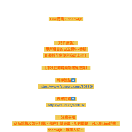
Line諮詢：chenwfjb
［特許廣告］
眾所矚目的白玉鍋牛×香腸
即將於全家便利商店上架！
［中秋佳節烤肉新嚐鮮選擇］
報導連結
https://www.fclnews.com/30380/
表單訂購
https://reurl.cc/ad0E0Y
注意事項
商品規格及如何訂購，都在訂購表單，如有問題，可以用Line諮詢：
chenwfjb，感謝大家。