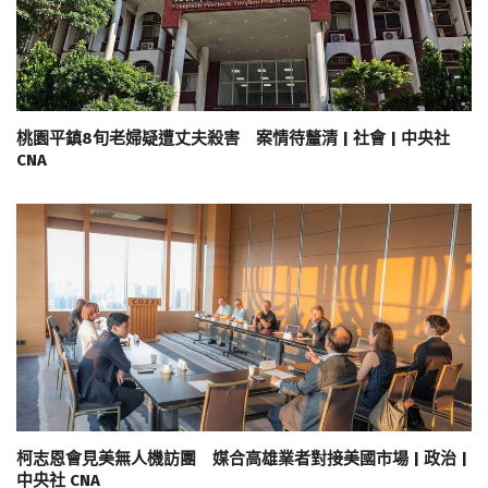
桃園平鎮8旬老婦疑遭丈夫殺害 案情待釐清 | 社會 | 中央社
CNA
柯志恩會見美無人機訪團 媒合高雄業者對接美國市場 | 政治 |
中央社 CNA