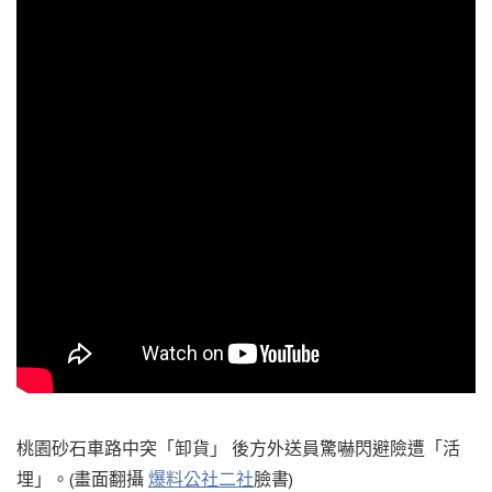
桃園砂石車路中突「卸貨」 後方外送員驚嚇閃避險遭「活
埋」。(畫面翻攝
爆料公社二社
臉書)