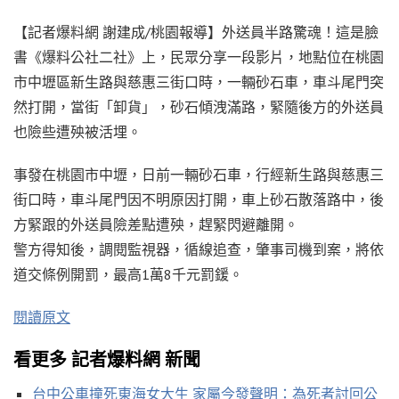
【記者爆料網 謝建成/桃園報導】外送員半路驚魂！這是臉
書《爆料公社二社》上，民眾分享一段影片，地點位在桃園
市中壢區新生路與慈惠三街口時，一輛砂石車，車斗尾門突
然打開，當街「卸貨」，砂石傾洩滿路，緊隨後方的外送員
也險些遭殃被活埋。
事發在桃園市中壢，日前一輛砂石車，行經新生路與慈惠三
街口時，車斗尾門因不明原因打開，車上砂石散落路中，後
方緊跟的外送員險差點遭殃，趕緊閃避離開。
警方得知後，調閱監視器，循線追查，肇事司機到案，將依
道交條例開罰，最高1萬8千元罰鍰。
閱讀原文
看更多 記者爆料網 新聞
台中公車撞死東海女大生 家屬今發聲明：為死者討回公