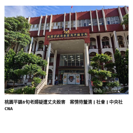
桃園平鎮8旬老婦疑遭丈夫殺害 案情待釐清 | 社會 | 中央社
CNA