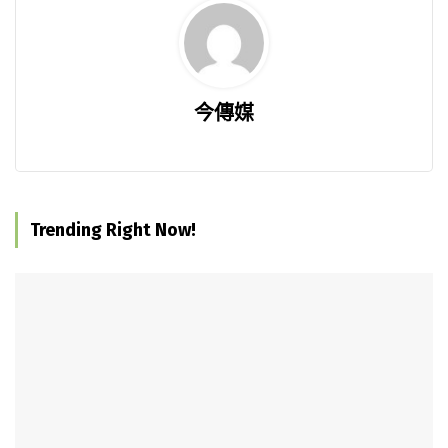
今傳媒
Trending Right Now!