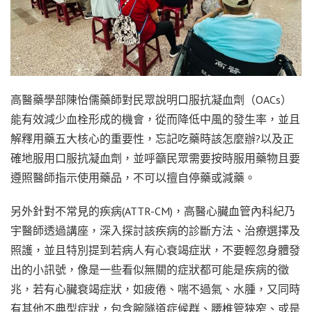
高醫藥學部陳怡儒藥師對民眾說明口服抗凝血劑（OACs）
能有效減少血栓形成的機會，從而降低中風的發生率，並且
解釋用藥五大核心的重要性，忘記吃藥時該怎麼辦?以及正
確地服用口服抗凝血劑，並呼籲民眾需要按時服用藥物且要
遵照醫師指示使用藥品，不可以擅自停藥或減藥。
另外針對不常見的疾病(ATTR-CM)，高醫心臟血管內科紀乃
宇醫師透過講座，深入探討該疾病的診斷方法、治療選擇及
照護，並且特別提到若病人有心衰竭症狀，不要輕忽身體發
出的小訊號，像是一些看似無關的症狀都可能是疾病的徵
兆，若有心臟衰竭症狀，如疲倦、喘不過氣、水腫，又同時
有其他不典型症狀，包含腕隧道症候群、腰椎管狹窄、或是