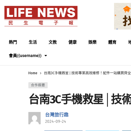
熱門
生活
文教
健康
娛樂
體育
會員({username})
Home
台南3C手機救星│技術專業高效維修！配件一站購買齊全
合作媒體
台南3C手機救星│技
台灣旅行趣
2024-09-24