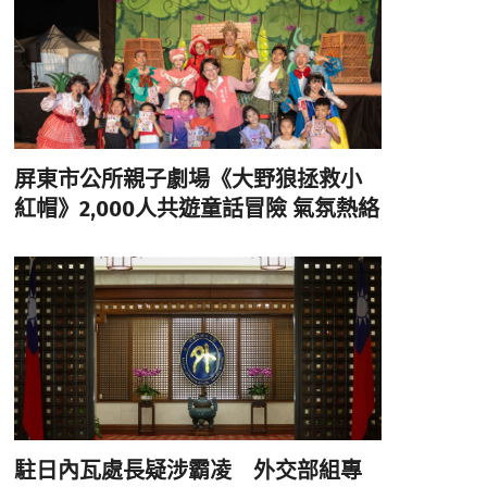
屏東市公所親子劇場《大野狼拯救小
紅帽》2,000人共遊童話冒險 氣氛熱絡
駐日內瓦處長疑涉霸凌 外交部組專