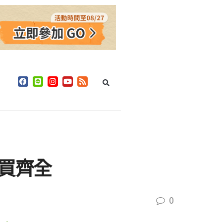
買齊全
0