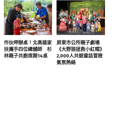
作伙呷辦桌！北高雄家
屏東市公所親子劇場
扶攜手四位總舖師 杉
《大野狼拯救小紅帽》
林親子共廚席開14桌
2,000人共遊童話冒險
氣氛熱絡