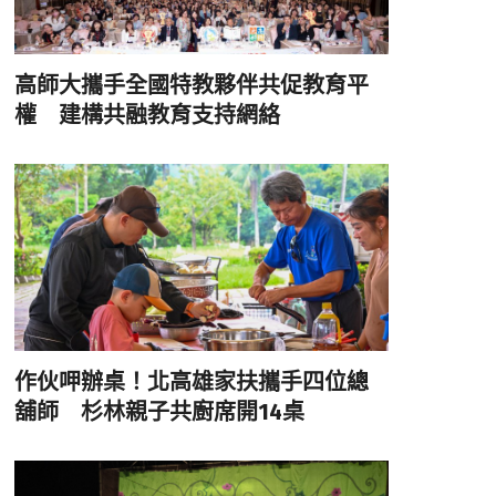
高師大攜手全國特教夥伴共促教育平
權 建構共融教育支持網絡
作伙呷辦桌！北高雄家扶攜手四位總
舖師 杉林親子共廚席開14桌