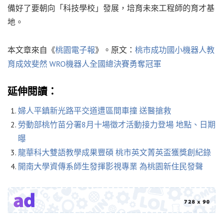
備好了要朝向「科技學校」發展，培育未來工程師的育才基
地。
本文章來自《
桃園電子報
》。原文：
桃市成功國小機器人教
育成效斐然 WRO機器人全國總決賽勇奪冠軍
延伸閱讀：
婦人平鎮新光路平交道遭區間車撞 送醫搶救
勞動部桃竹苗分署8月十場徵才活動接力登場 地點、日期
曝
龍華科大雙語教學成果豐碩 桃市英文菁英盃獲獎創紀錄
開南大學資傳系師生發揮影視專業 為桃園新住民發聲