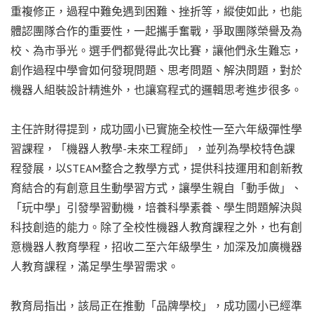
重複修正，過程中難免遇到困難、挫折等，縱使如此，也能
體認團隊合作的重要性，一起攜手奮戰，爭取團隊榮譽及為
校、為市爭光。選手們都覺得此次比賽，讓他們永生難忘，
創作過程中學會如何發現問題、思考問題、解決問題，對於
機器人組裝設計精進外，也讓寫程式的邏輯思考進步很多。
主任許財得提到，成功國小已實施全校性一至六年級彈性學
習課程，「機器人教學-未來工程師」，並列為學校特色課
程發展，以STEAM整合之教學方式，提供科技運用和創新教
育結合的有創意且生動學習方式，讓學生親自「動手做」、
「玩中學」引發學習動機，培養科學素養、學生問題解決與
科技創造的能力。除了全校性機器人教育課程之外，也有創
意機器人教育學程，招收二至六年級學生，加深及加廣機器
人教育課程，滿足學生學習需求。
教育局指出，該局正在推動「品牌學校」，成功國小已經準