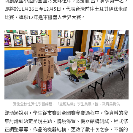
新創家國小組的全國29支隊伍中，脫穎而出，勇奪第一名，
即將於11月26日至12月5日，代表台灣前往土耳其伊茲米爾
比賽，蟬聯12年進軍機器人世界大賽。
實施全校性彈性學習課程，「畫龍點機」學生美展。圖：教育局提供
鄭頌穎說明，學生從市賽到全國賽參賽過程中，從資料的搜
集討論到決定呈現主題、情境佈置、機器結構測試、程式修
正調整等等，作品的機器結構，更改了數十次之多，不斷的