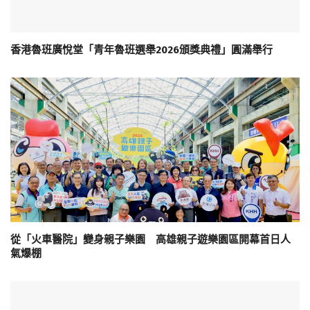
香港魯班廣悅堂「青年魯班選舉2026頒獎典禮」圓滿舉行
從「火車醫院」變身親子樂園 高雄親子遊樂園區開幕首日人
氣爆棚