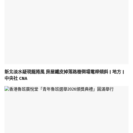
新北淡水疑現龍捲風 房屋鐵皮掉落路樹倒塌電桿傾斜 | 地方 |
中央社 CNA