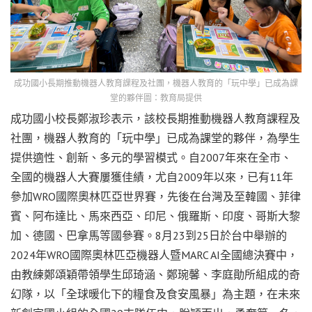
成功國小長期推動機器人教育課程及社團，機器人教育的「玩中學」已成為課
堂的夥伴圖：教育局提供
成功國小校長鄭淑珍表示，該校長期推動機器人教育課程及
社團，機器人教育的「玩中學」已成為課堂的夥伴，為學生
提供適性、創新、多元的學習模式。自2007年來在全市、
全國的機器人大賽屢獲佳績，尤自2009年以來，已有11年
參加WRO國際奧林匹亞世界賽，先後在台灣及至韓國、菲律
賓、阿布達比、馬來西亞、印尼、俄羅斯、印度、哥斯大黎
加、德國、巴拿馬等國參賽。8月23到25日於台中舉辦的
2024年WRO國際奧林匹亞機器人暨MARC AI全國總決賽中，
由教練鄭頌穎帶領學生邱琦涵、鄭琬馨、李庭勛所組成的奇
幻隊，以「全球暖化下的糧食及食安風暴」為主題，在未來