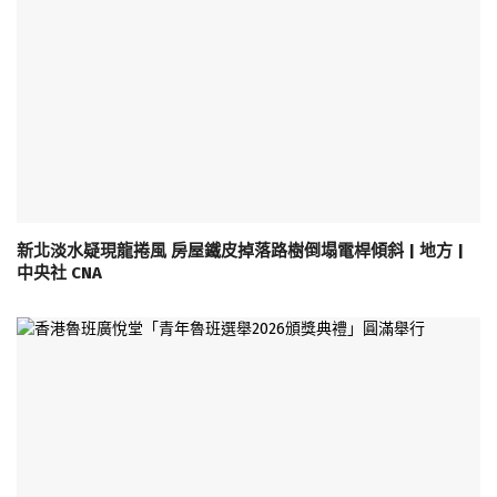
新北淡水疑現龍捲風 房屋鐵皮掉落路樹倒塌電桿傾斜 | 地方 |
中央社 CNA