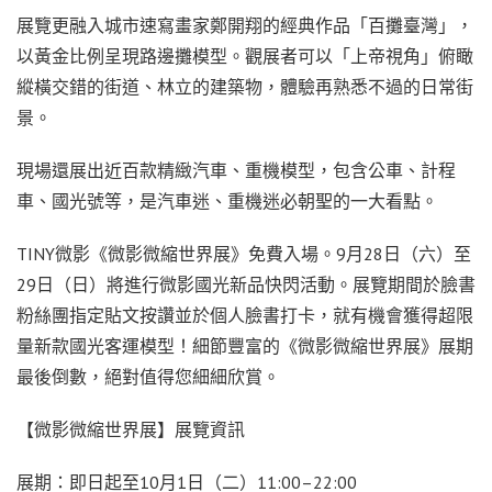
展覽更融入城市速寫畫家鄭開翔的經典作品「百攤臺灣」，
以黃金比例呈現路邊攤模型。觀展者可以「上帝視角」俯瞰
縱橫交錯的街道、林立的建築物，體驗再熟悉不過的日常街
景。
現場還展出近百款精緻汽車、重機模型，包含公車、計程
車、國光號等，是汽車迷、重機迷必朝聖的一大看點。
TINY微影《微影微縮世界展》免費入場。9月28日（六）至
29日（日）將進行微影國光新品快閃活動。展覽期間於臉書
粉絲團指定貼文按讚並於個人臉書打卡，就有機會獲得超限
量新款國光客運模型！細節豐富的《微影微縮世界展》展期
最後倒數，絕對值得您細細欣賞。
【微影微縮世界展】展覽資訊
展期：即日起至10月1日（二）11:00–22:00