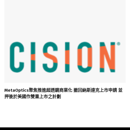
MetaOptics聚焦推進超透鏡商業化 撤回納斯達克上市申請 並
押後於美國作雙重上市之計劃