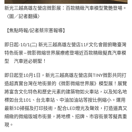
新光三越高雄左營店微影展：百款精緻汽車模型驚艷登場。
〈圖／記者翻攝〉
【焦點時報/記者蔡宗憲報導】
即日起-10/1(二) 新光三越高雄左營店11F文化會館俯瞰臺灣
特色街景—微影微縮世界展療癒登場近百款精緻擬真汽車模
型 汽車迷必朝聖！
即日起至10月1日，新光三越高雄左營店與TINY微影共同打
造超真實台灣在地街景的《微影微縮世界展》模型展！展覽
將富含文化特色和歷史元素的建築物如火車站，以及知名地
標如台北101、台北車站、中油加油站等按比例縮小。運用
最新3D掃描及打印技術，配合LED燈光及聲效，打造逼真又
細緻的微縮版城市街景，將地標、招牌、市容街景等擬真重
現。