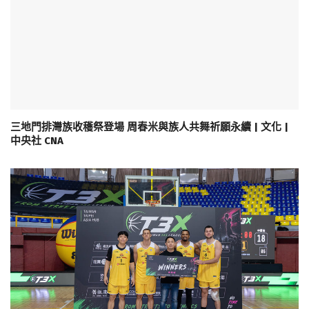
三地門排灣族收穫祭登場 周春米與族人共舞祈願永續 | 文化 |
中央社 CNA