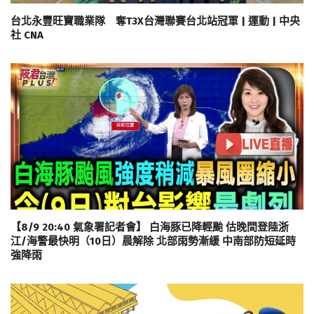
台北永豐旺寶職業隊 奪T3X台灣聯賽台北站冠軍 | 運動 | 中央
社 CNA
【8/9 20:40 氣象署記者會】 白海豚已降輕颱 估晚間登陸浙
江/海警最快明（10日）晨解除 北部雨勢漸緩 中南部防短延時
強降雨