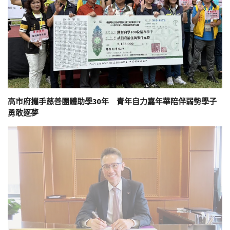
高市府攜手慈善團體助學30年 青年自力嘉年華陪伴弱勢學子
勇敢逐夢