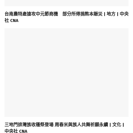
台南農特產搶攻中元節商機 部分所得捐熊本賑災 | 地方 | 中央
社 CNA
三地門排灣族收穫祭登場 周春米與族人共舞祈願永續 | 文化 |
中央社 CNA