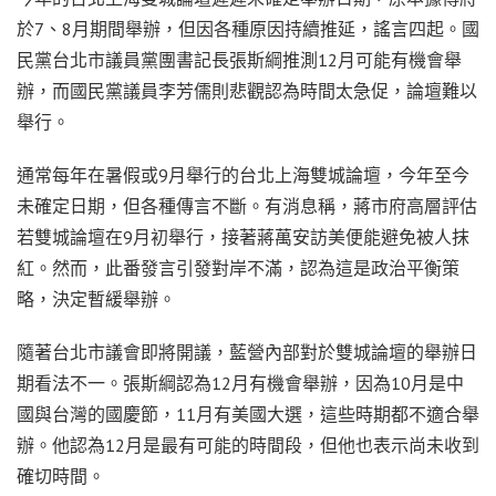
於7、8月期間舉辦，但因各種原因持續推延，謠言四起。國
民黨台北市議員黨團書記長張斯綱推測12月可能有機會舉
辦，而國民黨議員李芳儒則悲觀認為時間太急促，論壇難以
舉行。
通常每年在暑假或9月舉行的台北上海雙城論壇，今年至今
未確定日期，但各種傳言不斷。有消息稱，蔣市府高層評估
若雙城論壇在9月初舉行，接著蔣萬安訪美便能避免被人抹
紅。然而，此番發言引發對岸不滿，認為這是政治平衡策
略，決定暫緩舉辦。
隨著台北市議會即將開議，藍營內部對於雙城論壇的舉辦日
期看法不一。張斯綱認為12月有機會舉辦，因為10月是中
國與台灣的國慶節，11月有美國大選，這些時期都不適合舉
辦。他認為12月是最有可能的時間段，但他也表示尚未收到
確切時間。