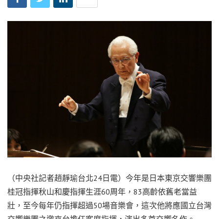
（中央社記者趙靜瑜台北24日電）今年是日本東京交響樂團
桂冠指揮秋山和慶指揮生涯60周年，83高齡依舊老當益
壯，至今每年仍指揮超過50場音樂會，這次他將應國立台灣
交響樂團之邀來台擔任客席指揮，演出多首交響名作。