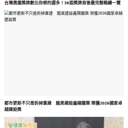
台灣奧運獎牌數比你想的還多！36面獎牌背後最完整戰績一覽
都市更新不只是拆掉重建 龍昊建設鑫陽馥築 榮獲2026國家卓
越建設獎