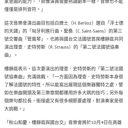
家意圖的能力，「就像演員需要熟讀劇本一樣，音樂也不能
僅僅是排列音符。」
這次音樂會演出曲目包括白遼士（H. Berlioz）選自「浮士德
的天譴」的「匈牙利進行曲，聖桑（C. Saint-Saëns）的第三
號交響曲「管風琴」，也將與國台交法國號首席樓靜庭共同
演出理查．史特勞斯（R. Strauss）的「第二號法國號協奏
曲」。
樓靜庭表示，這次要演出的理查．史特勞斯的「第二號法國
號協奏曲」充滿挑戰，「一方面因為理查．史特勞斯本身很
了解法國號的特性，所以能寫出展現這個樂器獨特之處，譬
如在樂曲開頭及第三樂章間都運用許多大跳的技巧；另外每
個樂句都拉長，銜接處又有很多細節要處理，對演奏家是很
大挑戰。」
「秋山和慶，樓靜庭與國台交」音樂會將於10月4日在高雄