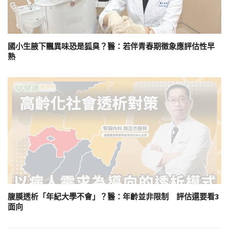
國小生腋下飄異味恐是狐臭？醫：若伴青春期徵象應評估性早
熟
腹膜透析「年紀大學不會」？醫：年齡並非限制 評估還要看3
面向