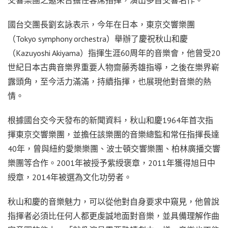
國台交團長劉玄詠表示，今年在日本，東京交響樂團
（Tokyo symphony orchestra）舉辦了慶祝秋山和慶
（Kazuyoshi Akiyama）指揮生涯60周年的音樂會，他曾受20
世紀日本古典音樂界重要人物齋藤秀雄指導，之後在樂界嶄
露頭角，至今活力滿滿，持續指揮，也展現他對音樂的熱
情。
根據國台交今天發布的新聞資料，秋山和慶1964年首次指
揮東京交響樂團，並擔任該樂團的音樂總監和常任指揮長達
40年，曾與紐約愛樂樂團、波士頓交響樂團、柏林廣播交響
樂團等合作。2001年被授予紫綬褒章，2011年獲得旭日中
綬章，2014年被選為文化功勞者。
秋山和慶的音樂魅力，可以從他對自身要求中窺見，他曾說
指揮者必須比任何人都更虔誠地面對音樂，並具備理解作曲