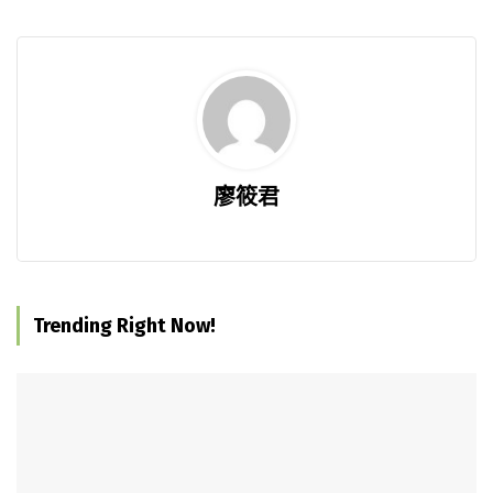
廖筱君
Trending Right Now!