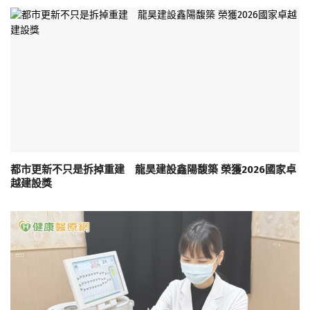
都市更新不只是拆掉重建 龍昊建設鑫陽馥築 榮獲2026國家卓
越建設獎