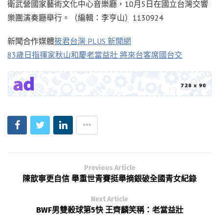
衛武營國家藝術文化中心音樂廳，10月5日在國立台灣交響
樂團演奏廳舉行。（編輯：李亨山）1130924
新聞合作媒體
筱君台灣 PLUS 新聞網
83歲日指揮家秋山和慶老當益壯 將來台客席國台交
Previous Article
陳歆寧更自信 舉重世青賽挺舉摘銀破全國青女紀錄
Next Article
BWF男雙殺球第5快 王齊麟笑稱：老當益壯