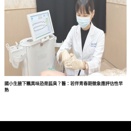
國小生腋下飄異味恐是狐臭？醫：若伴青春期徵象應評估性早
熟