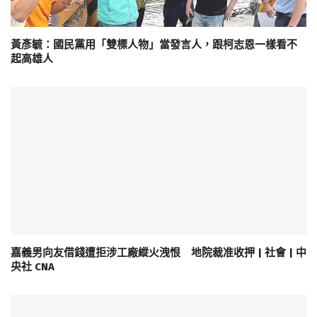
黃彥毓：國民黨用「雙標人物」當發言人，跟柯志恩一樣看不
起高雄人
嘉義男向友借錢遭拒涉工廠縱火洩恨 地院裁准收押 | 社會 | 中
央社 CNA