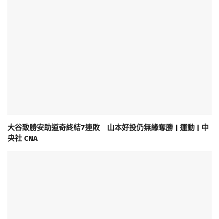
大谷致勝安助道奇終結7連敗 山本好投仍無緣奪勝 | 運動 | 中
央社 CNA