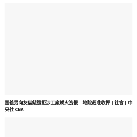
嘉義男向友借錢遭拒涉工廠縱火洩恨 地院裁准收押 | 社會 | 中
央社 CNA