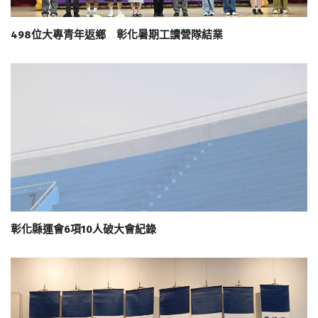
498位大專青年返鄉 彰化暑期工讀營隊結業
彰化縣運會6項10人破大會紀錄