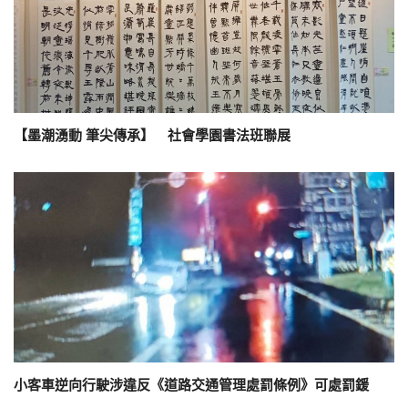
【墨潮湧動 筆尖傳承】 社會學園書法班聯展
小客車逆向行駛涉違反《道路交通管理處罰條例》可處罰鍰