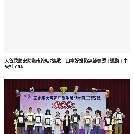
大谷致勝安助道奇終結7連敗 山本好投仍無緣奪勝 | 運動 | 中
央社 CNA