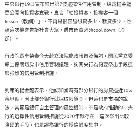
中央銀行19日宣布祭出第7波選擇性信用管制，總裁楊金龍
更公開向投資客宣戰，直言「給投資客、投機客一個
lesson（教訓）」，不再是很容易想貸多少、就貸多少，也
藉這次機會告訴社會大眾，房市確實必須cool down（冷
卻）。
行政院長卓榮泰今天赴立法院施政報告及備詢，國民黨立委
賴士葆關切房市信用管制議題，詢問央行為何要祭出手段這
麼強烈的信用管制措施。
列席的楊金龍表示，他認知當時有部分銀行的房貸逼近30%
臨界點，因此部分銀行就採取限貸令，但這也是市場的說
法，其實是銀行自主管理的風控機制，不是政府推動的。央
行的選擇性信用管制措施從2020年就存在，這次祭出比較
強硬的手段，也是認為銀行的授信過度集中。