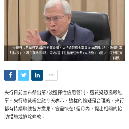
中央銀行19日舉行第3季理監事會議，央行總裁楊金龍會後向媒體說明，決議利率
「連2凍」，調升存準率1碼，第7波選擇性信用管制共4大措施。（圖／中天新聞資
料照）
央行日前宣布祭出第7波選擇性信用管制，遭質疑恐濫殺無
辜。央行總裁楊金龍今天表示，這樣的懷疑是合理的，央行
都有持續聆聽各方意見，會盡快在1個月內，提出相關的協
助措施或排除條款。