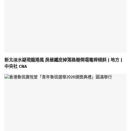
新北淡水疑現龍捲風 房屋鐵皮掉落路樹倒塌電桿傾斜 | 地方 |
中央社 CNA