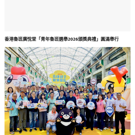
香港魯班廣悅堂「青年魯班選舉2026頒獎典禮」圓滿舉行