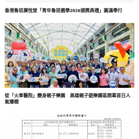
香港魯班廣悅堂「青年魯班選舉2026頒獎典禮」圓滿舉行
從「火車醫院」變身親子樂園 高雄親子遊樂園區開幕首日人
氣爆棚