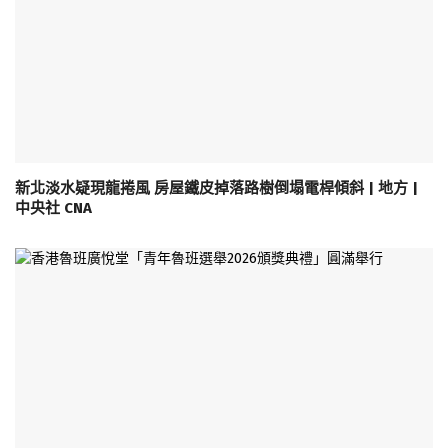
新北淡水疑現龍捲風 房屋鐵皮掉落路樹倒塌電桿傾斜 | 地方 |
中央社 CNA