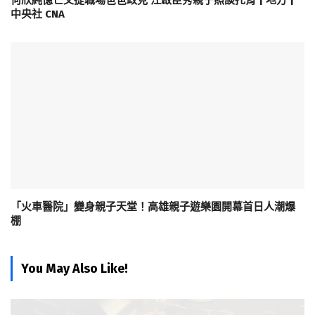
何欣純憶亡父提職場爸爸政見 江啟臣秀親子照談托育 | 地方 |
中央社 CNA
「火車醫院」變身親子天堂！高雄親子遊樂園開幕首日人潮爆
棚
You May Also Like!