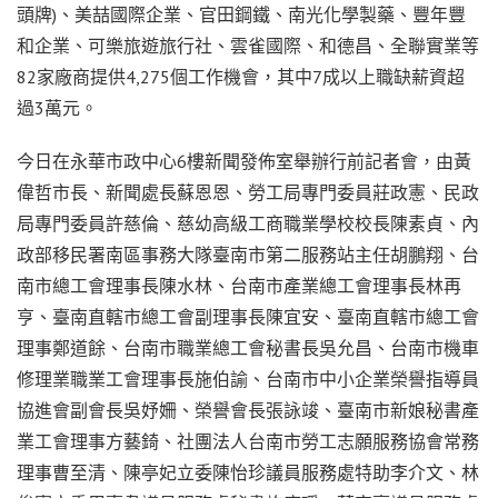
頭牌)、美喆國際企業、官田鋼鐵、南光化學製藥、豐年豐
和企業、可樂旅遊旅行社、雲雀國際、和德昌、全聯實業等
82家廠商提供4,275個工作機會，其中7成以上職缺薪資超
過3萬元。
今日在永華市政中心6樓新聞發佈室舉辦行前記者會，由黃
偉哲市長、新聞處長蘇恩恩、勞工局專門委員莊政憲、民政
局專門委員許慈倫、慈幼高級工商職業學校校長陳素貞、內
政部移民署南區事務大隊臺南市第二服務站主任胡鵬翔、台
南市總工會理事長陳水林、台南市產業總工會理事長林再
亨、臺南直轄市總工會副理事長陳宜安、臺南直轄市總工會
理事鄭道餘、台南市職業總工會秘書長吳允昌、台南市機車
修理業職業工會理事長施伯諭、台南市中小企業榮譽指導員
協進會副會長吳妤姍、榮譽會長張詠竣、臺南市新娘秘書產
業工會理事方藝錡、社團法人台南市勞工志願服務協會常務
理事曹至清、陳亭妃立委陳怡珍議員服務處特助李介文、林