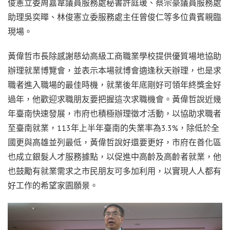
俊憲立委周嘉韋議員服務處秘書許庭瑗、蔡宗豪議員服務處
助理吳奕曄、林俊憲立委服務處主任曾俊仁等多位貴賓親臨
現場。
黃偉哲市長除感謝慈幼高級工商職業學校提供優質場地協助
辦理就業博覽會，並表示本場就博會適逢秋天辦理，也是求
職者進入職場的最佳時機，就業後年底剛好可領年終獎金好
過年，他歡迎求職朋友要把握這次求職機會。黃偉哲說近幾
年臺南快速發展，市府也積極辦理徵才活動，以協助求職者
至臺南就業，113年上半年臺南的失業率為3.3%，除低於全
國更與高雄並列最低，黃偉哲說好還要更好，市府在善化區
也成立銀髮人才服務據點，以促進中高齡及高齡者就業，他
也鼓勵有就業需求之市民朋友可多加利用，以實現人人都有
好工作的希望家園願景。