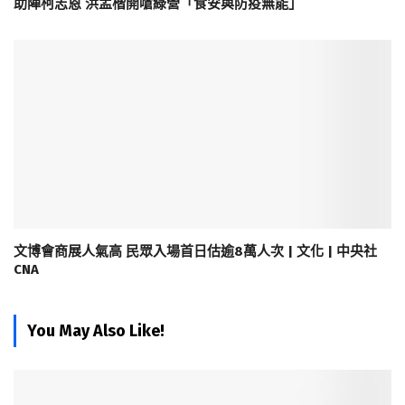
助陣柯志恩 洪孟楷開嗆綠營「食安與防疫無能」
文博會商展人氣高 民眾入場首日估逾8萬人次 | 文化 | 中央社
CNA
You May Also Like!