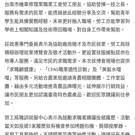
台南市機車修理業職業工會勞工朋友，協助發揮一技之長，
服務有需求的民眾，能透過彼此經驗分享及交流，幫助青年
學生能具備實務經驗，未來更好融入職場，勞工亦能學習到
學術上相關知識及技術帶回職場，對自身工作帶來幫助。
莊政憲專門委員表示為協助廠商徵才及市民就業，勞工局除
積極辦理就業博覽會及徵才活動外，更設置就服據點提供在
地專人服務，滿足市民的求職需求。本次就博會現場也提供
「求職顧健康」、「CPAS職業適性診斷」及「美髮水噹
噹」等服務，另結合農業局邀請青農相關團體、工作室設
攤，藉由多元活動增進青農品牌曝光，延伸展示行銷效益，
讓市民朋友更加認識臺南特色農產品，歡迎民眾踴躍前往參
加。
勞工局職訓就服中心表示為鼓勵求職者踴躍投遞履歷，活動
當天如投遞3家履歷就有機會參加烤麵包機、肩頸按摩器、
家用工具套裝組、不鏽鋼電茶壺等抽獎活動，現場另有手機