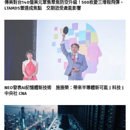
傳美對台140億美元軍售聚焦防空升級！500枚愛三增程飛彈、
LTAMDS雷達成焦點 交期恐受產能影響
NEO發表AI記憶體新技術 施振榮：帶來半導體新可能 | 科技 |
中央社 CNA