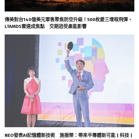
傳美對台140億美元軍售聚焦防空升級！500枚愛三增程飛彈、
LTAMDS雷達成焦點 交期恐受產能影響
NEO發表AI記憶體新技術 施振榮：帶來半導體新可能 | 科技 |