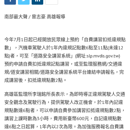
南部最大聲 / 曾志豪 高雄報導
今年7月1日起已經開放民眾線上預約「自費講習扣抵違規點
數」，汽機車駕駛人於1年內違規記點數6點至11點(未達12
點)者，可至「道路安全講習系統」(網址:slp.mvdis.gov.tw)
預約申請自費扣抵違規記點講習，或至監理服務網/交通違
規/道安講習相關/道路安全講習系統平台連結申請報名，完
成講習後，扣抵違規點數2點。
高雄區監理所李瑞銘所長表示，為即時導正違規駕駛人交通
安全觀念及駕駛行為，提供駕駛人改正機會，於1年內記違
規點數達6點者，可以申請自費參加講習扣抵違規點數2點，
講習上課時數為3小時，費用新臺幣600元，自記違規點數
達6點之日起算，1年內以2次為限。為加強服務報名自費講