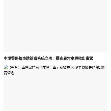
中壢警路檢車牌辨識系統立功！攔查異常車輛揪出毒駕