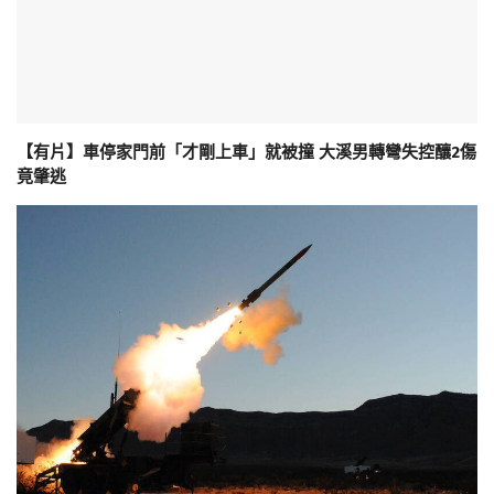
【有片】車停家門前「才剛上車」就被撞 大溪男轉彎失控釀2傷
竟肇逃