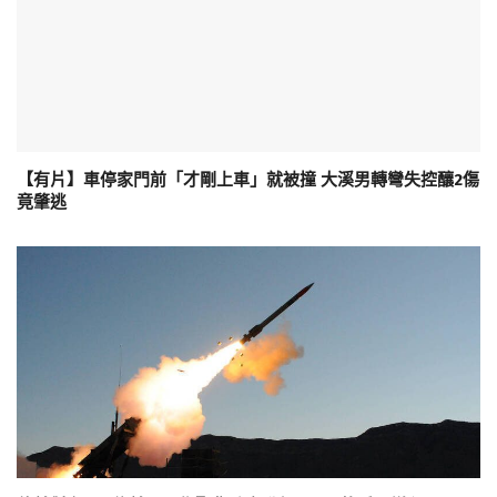
【有片】車停家門前「才剛上車」就被撞 大溪男轉彎失控釀2傷
竟肇逃