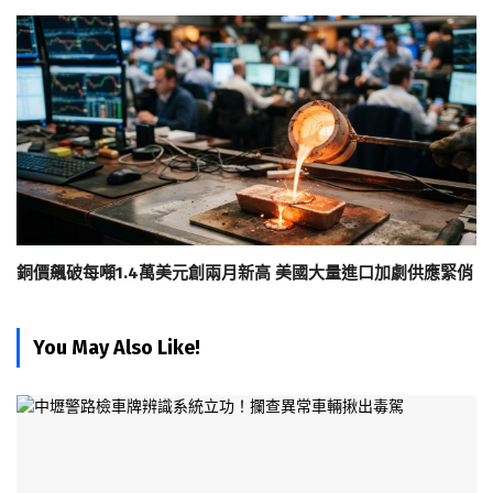
銅價飆破每噸1.4萬美元創兩月新高 美國大量進口加劇供應緊俏
You May Also Like!