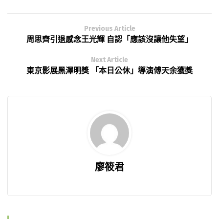
Previous Article
周思齊引退感念王光輝 自認「應該沒讓他失望」
Next Article
東京影展黑澤明獎 「本日公休」導演傅天余獲獎
廖筱君