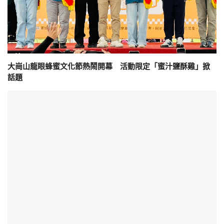
大崗山龍眼蜂蜜文化節熱鬧開幕 活動限定「蜜汁鹽酥雞」掀
話題