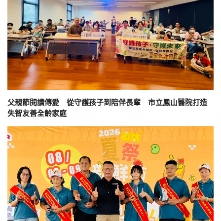
父親節閱讀傳愛 從守護孩子到陪伴長輩 市立鳳山醫院打造
失智友善全齡家庭