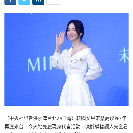
（中央社記者洪素津台北24日電）韓國女星宋慧喬睽違7年
再度來台，今天她亮麗現身代言活動，凍齡模樣讓人完全看