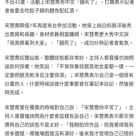
不出42歲，活動上宋慧喬秀中文「餓死了」，打趣表示記者
會後要去吃餃子類的麵食配紅酒。
宋慧喬睽違7年再度來台參加活動，她穿上純白斜肩洋裝秀
出香肩和長腿，身材依舊相當纖細，宋慧喬更大秀中文說
「很高興看到大家」、「餓死了」，成功炒熱記者會氣氛。
宋慧喬狂飄仙氣，整體狀態都非常好，主持人曾寶儀也詢問
該如何保養，她笑說：「平常保養就跟其他女星都一樣，一
定要把臉洗乾淨且注重保濕」；宋慧喬表示自己是一個很有
計畫的人，什麼時候該做什麼事都會在筆記本註記，然後按
時完成。
宋慧喬曾在獲獎的時候對自己說：「宋慧喬你辛苦了」，主
持人曾寶儀詢問為什麼會這樣告訴自己，宋慧喬表示那天領
獎時自己的狀態不是太好，「我剛拍完作品，但我覺得我有
很多遺憾，哪幾場戲我沒有演好，後來我才發現自己已經好