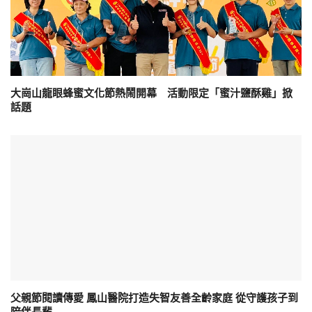
大崗山龍眼蜂蜜文化節熱鬧開幕 活動限定「蜜汁鹽酥雞」掀
話題
父親節閱讀傳愛 鳳山醫院打造失智友善全齡家庭 從守護孩子到