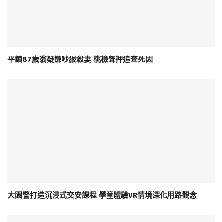
平鎮87歲翁疑嫌吵狠殺妻 桃檢聲押追查死因
大園警打造沉浸式交安課程 學童體驗VR情境深化用路觀念