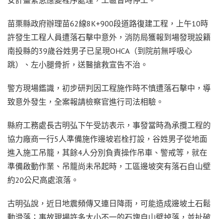
苗栗縣政府辦理苗62線8K+900段道路復建工程，上午10時
許發生工程人員遭落石擊中意外，消防局獲報到場發現設籍
南投縣的39歲谷姓男子已呈現OHCA（到院前無呼吸心
跳）、左小腿骨折，送醫搶救宣告不治。
警方現場鑑識，初步研判因工程施作時不慎遭落石擊中，導
致意外發生，全案報請檢察官進行司法相驗。
縣府工務處長古明弘下午受訪表示，事發當時為承攬工程的
協力廠商一行5人準備施作邊坡岩栓打設，谷姓男子從地面
進入施工吊籠，其餘4人分別負責操作吊車、警戒等，就在
準備啟動作業、吊籠尚未吊起時，工區邊坡突有落石自山壁
約20公尺高處滾落。
古明弘說，近日地震頻傳又連日降雨，可能造成邊坡土石鬆
動滑落；事故現場許多大小不一的石塊自山壁掉落，並扯破