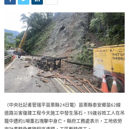
（中央社記者管瑞平苗栗縣24日電）苗栗縣泰安鄉苗62線
道路災害復建工程今天施工中發生落石，39歲谷姓工人在吊
籠中遭約1噸重石塊擊中身亡。縣府工務處表示，工地依勞
安計畫緊急應變程序處理，工區暫時停工。