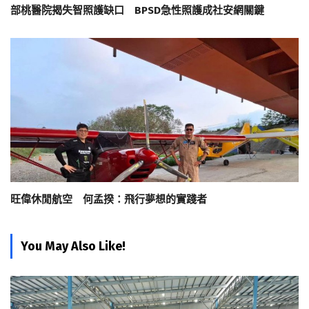
部桃醫院揭失智照護缺口 BPSD急性照護成社安網關鍵
旺偉休閒航空 何孟揆：飛行夢想的實踐者
You May Also Like!