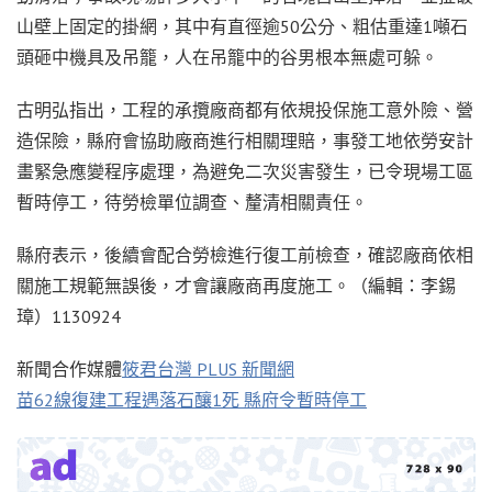
山壁上固定的掛網，其中有直徑逾50公分、粗估重達1噸石
頭砸中機具及吊籠，人在吊籠中的谷男根本無處可躲。
古明弘指出，工程的承攬廠商都有依規投保施工意外險、營
造保險，縣府會協助廠商進行相關理賠，事發工地依勞安計
畫緊急應變程序處理，為避免二次災害發生，已令現場工區
暫時停工，待勞檢單位調查、釐清相關責任。
縣府表示，後續會配合勞檢進行復工前檢查，確認廠商依相
關施工規範無誤後，才會讓廠商再度施工。（編輯：李錫
璋）1130924
新聞合作媒體
筱君台灣 PLUS 新聞網
苗62線復建工程遇落石釀1死 縣府令暫時停工