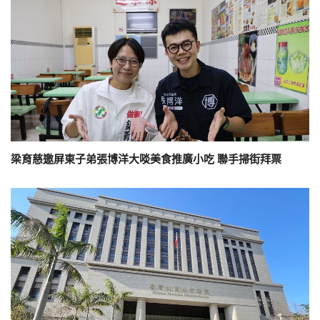
梁育慈邀屏東子弟張博洋大啖美食推廣小吃 聯手掃街拜票