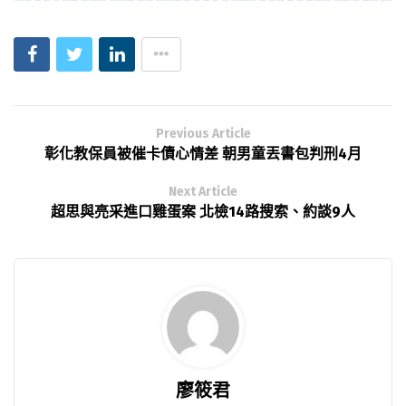
Previous Article
彰化教保員被催卡債心情差 朝男童丟書包判刑4月
Next Article
超思與亮采進口雞蛋案 北檢14路搜索、約談9人
廖筱君