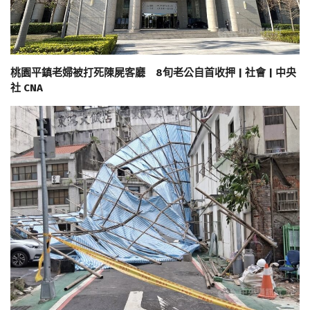
桃園平鎮老婦被打死陳屍客廳 8旬老公自首收押 | 社會 | 中央
社 CNA