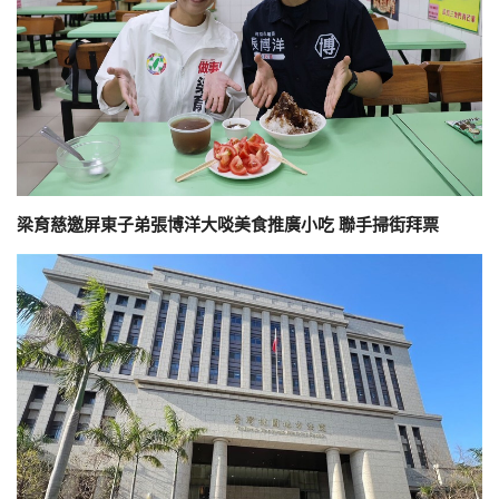
梁育慈邀屏東子弟張博洋大啖美食推廣小吃 聯手掃街拜票