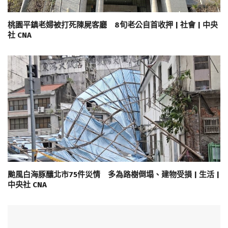
桃園平鎮老婦被打死陳屍客廳 8旬老公自首收押 | 社會 | 中央
社 CNA
颱風白海豚釀北市75件災情 多為路樹倒塌、建物受損 | 生活 |
中央社 CNA