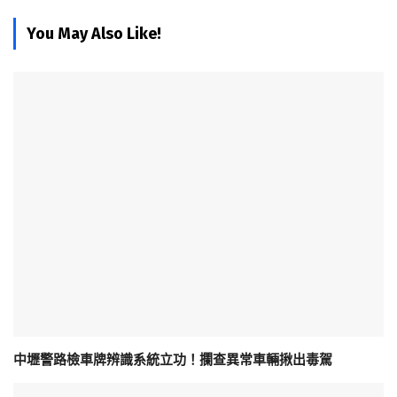
You May Also Like!
中壢警路檢車牌辨識系統立功！攔查異常車輛揪出毒駕