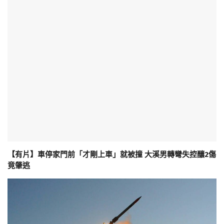
【有片】車停家門前「才剛上車」就被撞 大溪男轉彎失控釀2傷
竟肇逃