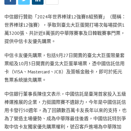
中信銀行贊助「2024年世界棒球12強賽B組預賽」（簡稱：
世界棒球12強賽），爭取到臺北大巨蛋開打場次每場提供1
萬3200張、共計近8萬張的中華隊賽事及日韓戰賽事門票，
提供中信卡友優先購票。
中信卡友優先購票，包括9月27日開賣的臺北大巨蛋限量套
票組及10月3日開賣的臺北大巨蛋單場票，憑中國信託信用
卡（VISA、Mastercard、JCB）及簽帳金融卡，即可於拓元
售票系統搶先購票。
中信銀行董事長陳佳文表示，中國信託是臺灣首家投入五級
棒運推展的企業，力挺國際賽不遺餘力，今年是中國信託信
用卡發行50週年，為了回饋數百萬卡友長年以來的支持，也
為了營造主場優勢、成為中華隊最佳後盾，中國信託特別爭
取中信卡友獨家優先購票權利，號召客戶進場為中華隊加