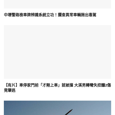
中壢警路檢車牌辨識系統立功！攔查異常車輛揪出毒駕
【有片】車停家門前「才剛上車」就被撞 大溪男轉彎失控釀2傷
竟肇逃