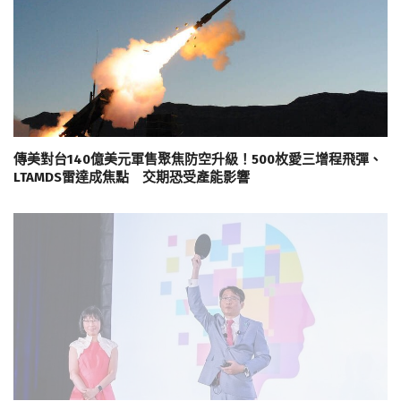
傳美對台140億美元軍售聚焦防空升級！500枚愛三增程飛彈、
LTAMDS雷達成焦點 交期恐受產能影響