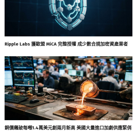
Ripple Labs 獲歐盟 MiCA 完整授權 成少數合規加密資產業者
銅價飆破每噸1.4萬美元創兩月新高 美國大量進口加劇供應緊俏