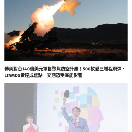
傳美對台140億美元軍售聚焦防空升級！500枚愛三增程飛彈、
LTAMDS雷達成焦點 交期恐受產能影響