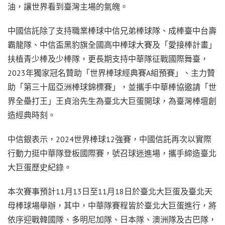
油，讓世界看到臺灣主場的氣魄。
中國信託除了支持職業棒球中信兄弟棒球隊、成棒臺中台壽
霸龍隊、中信盃黑豹旗全國高中棒球大賽及「愛接棒計畫」
扶植青少棒及少棒隊，更長期支持中華隊征戰國際舞臺，
2023年獨家冠名贊助「世界棒球經典賽A組預賽」、主力贊
助「第三十屆亞洲棒球錦標賽」，並攜手中華棒協邀請「世
界全壘打王」王貞治先生為臺北大巨蛋開球，為臺灣棒壇創
造經典時刻。
中信銀表示，2024世界棒球12強賽，中國信託再次以實際
行動力挺中華隊登板國際賽，號召球迷進場，攜手締造臺北
大巨蛋歷史紀錄。
本次賽事預計11月13日至11月18日於臺北大巨蛋及臺北天
母棒球場舉辦，其中，中華隊賽程皆於臺北大巨蛋進行，將
依序迎戰韓國隊、多明尼加隊、日本隊、澳洲隊及古巴隊，